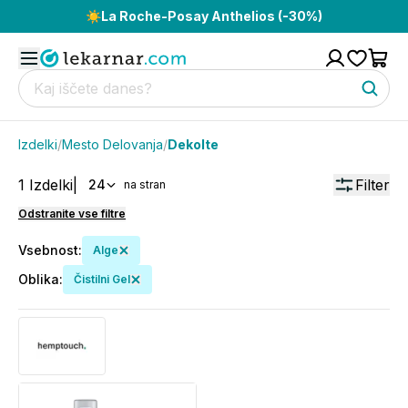
☀️
La Roche-Posay Anthelios (-30%)
Izdelki
/
Mesto Delovanja
/
Dekolte
1
Izdelki
|
Filter
24
na stran
Odstranite vse filtre
Vsebnost
:
Alge
Oblika
:
Čistilni Gel