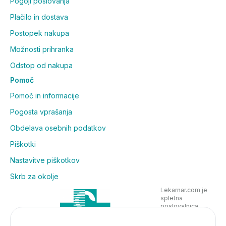
Pogoji poslovanja
Plačilo in dostava
Postopek nakupa
Možnosti prihranka
Odstop od nakupa
Pomoč
Pomoč in informacije
Pogosta vprašanja
Obdelava osebnih podatkov
Piškotki
Nastavitve piškotkov
Skrb za okolje
Lekarnar.com je
spletna
poslovalnica
Lekarne Nove
Poljane in posluje