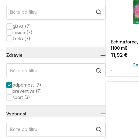
Iščite po filtru
glava
(
7
)
mišice
(
7
)
žrelo
(
7
)
Echinaforce,
(100 ml)
11,92 €
Zdravje
Do
Iščite po filtru
odpornost
(
7
)
preventiva
(
7
)
šport
(
3
)
Vsebnost
Iščite po filtru