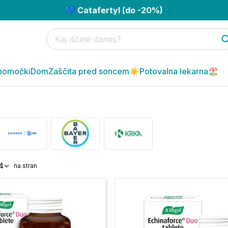
💙 Catafertyl (do -20%)
pomočki
Dom
Zaščita pred soncem☀️
Potovalna lekarna🏖️
4
na stran