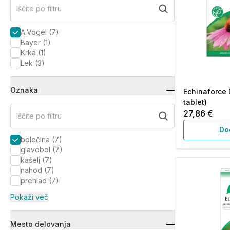
Iščite po filtru
A.Vogel
(
7
)
Bayer
(
1
)
Krka
(
1
)
Lek
(
3
)
Oznaka
Echinaforce 
tablet)
27,86 €
Iščite po filtru
Do
bolečina
(
7
)
glavobol
(
7
)
kašelj
(
7
)
nahod
(
7
)
prehlad
(
7
)
Pokaži več
Mesto delovanja