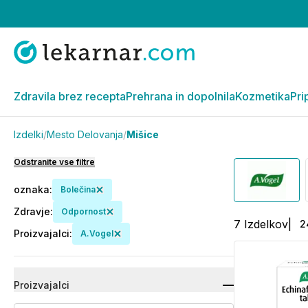
Zdravila brez recepta
Prehrana in dopolnila
Kozmetika
Pri
Izdelki
/
Mesto Delovanja
/
Mišice
Odstranite vse filtre
oznaka
:
Bolečina
Zdravje
:
Odpornost
7
Izdelkov
|
2
Proizvajalci
:
A.Vogel
Proizvajalci