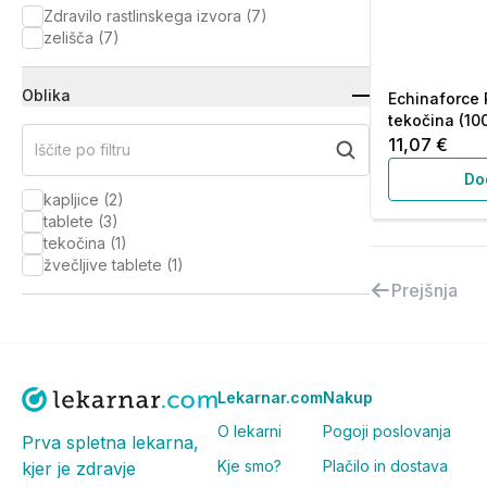
Zdravilo rastlinskega izvora
(
7
)
zelišča
(
7
)
Oblika
Echinaforce 
tekočina (100
11,07 €
Iščite po filtru
Do
kapljice
(
2
)
tablete
(
3
)
tekočina
(
1
)
žvečljive tablete
(
1
)
Prejšnja
Lekarnar.com
Nakup
O lekarni
Pogoji poslovanja
Prva spletna lekarna,
Kje smo?
Plačilo in dostava
kjer je zdravje