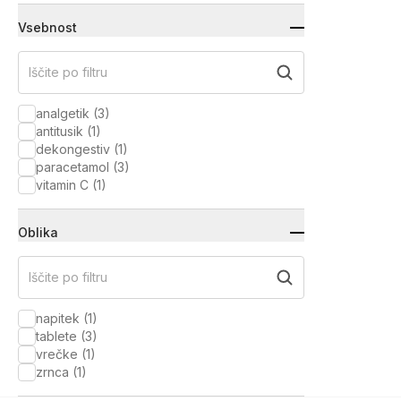
Vsebnost
Iščite po filtru
analgetik
(
3
)
antitusik
(
1
)
dekongestiv
(
1
)
paracetamol
(
3
)
vitamin C
(
1
)
Oblika
Iščite po filtru
napitek
(
1
)
tablete
(
3
)
vrečke
(
1
)
zrnca
(
1
)