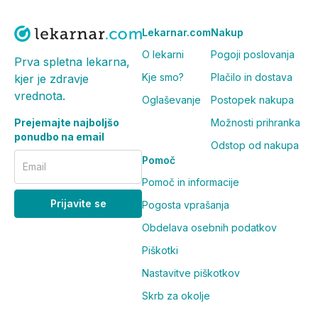
Lekarnar.com
Nakup
O lekarni
Pogoji poslovanja
Prva spletna lekarna,
Kje smo?
Plačilo in dostava
kjer je zdravje
vrednota.
Oglaševanje
Postopek nakupa
Prejemajte najboljšo
Možnosti prihranka
ponudbo na email
Odstop od nakupa
Pomoč
Email
Pomoč in informacije
Prijavite se
Pogosta vprašanja
Obdelava osebnih podatkov
Piškotki
Nastavitve piškotkov
Skrb za okolje