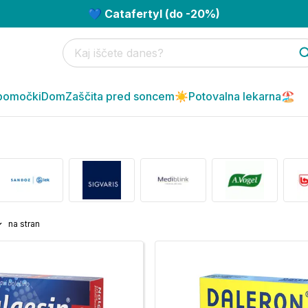
💙 Catafertyl (do -20%)
pomočki
Dom
Zaščita pred soncem☀️
Potovalna lekarna🏖️
na stran