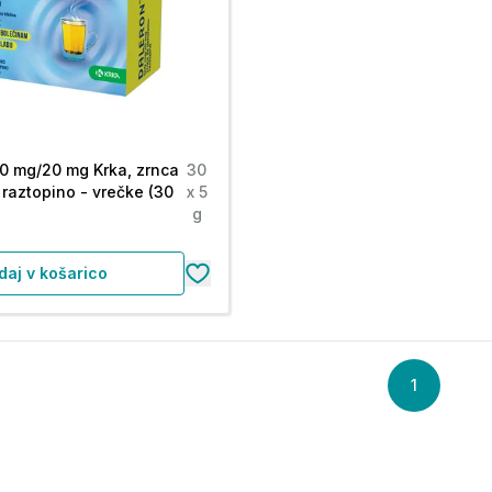
0 mg/20 mg Krka, zrnca
30
 raztopino - vrečke (30
x 5
g
daj v košarico
1