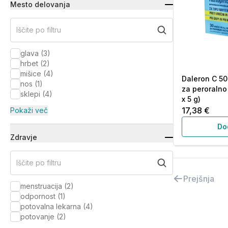
Mesto delovanja
Iščite po filtru
glava
(
3
)
hrbet
(
2
)
mišice
(
4
)
Daleron C 50
nos
(
1
)
za peroralno
sklepi
(
4
)
x 5 g)
17,38 €
Pokaži več
Do
Zdravje
Iščite po filtru
Prejšnja
menstruacija
(
2
)
odpornost
(
1
)
potovalna lekarna
(
4
)
potovanje
(
2
)