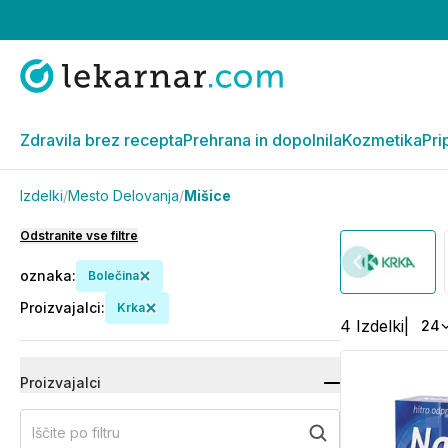
Zdravila brez recepta
Prehrana in dopolnila
Kozmetika
Pri
Izdelki
/
Mesto Delovanja
/
Mišice
Odstranite vse filtre
oznaka
:
Bolečina
Proizvajalci
:
Krka
4
Izdelki
|
24
Proizvajalci
Iščite po filtru