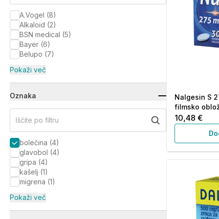
A.Vogel
(
8
)
Alkaloid
(
2
)
BSN medical
(
5
)
Bayer
(
6
)
Belupo
(
7
)
Pokaži več
Oznaka
Nalgesin S 2
filmsko oblo
10,48 €
Iščite po filtru
Do
bolečina
(
4
)
glavobol
(
4
)
gripa
(
4
)
kašelj
(
1
)
migrena
(
1
)
Pokaži več