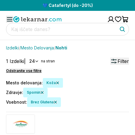
💙 Catafertyl (do -20%)
Izdelki
/
Mesto Delovanja
/
Nohti
1
Izdelki
|
Filter
24
na stran
Odstranite vse filtre
Mesto delovanja
:
Koža
Zdravje
:
Spomin
Vsebnost
:
Brez Glutena