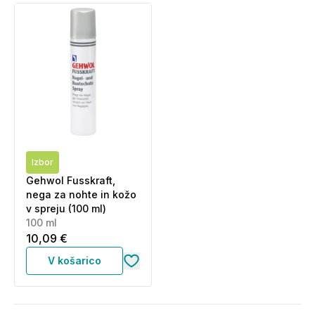
Izbor
Gehwol Fusskraft,
nega za nohte in kožo
v spreju (100 ml)
100 ml
10,09 €
V košarico