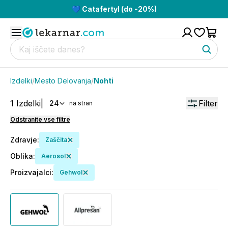
💙 Catafertyl (do -20%)
Izdelki
/
Mesto Delovanja
/
Nohti
1
Izdelki
|
Filter
24
na stran
Odstranite vse filtre
Zdravje
:
Zaščita
Oblika
:
Aerosol
Proizvajalci
:
Gehwol