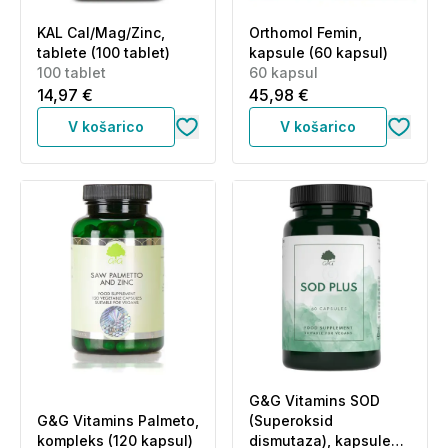
KAL Cal/Mag/Zinc,
Orthomol Femin,
tablete (100 tablet)
kapsule (60 kapsul)
100 tablet
60 kapsul
14,97 €
45,98 €
V košarico
V košarico
G&G Vitamins SOD
G&G Vitamins Palmeto,
(Superoksid
kompleks (120 kapsul)
dismutaza), kapsule