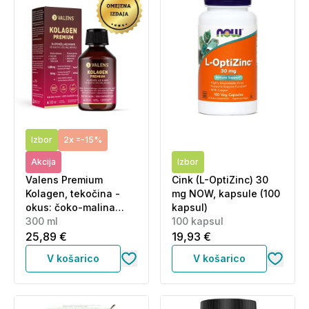
Izbor
2x =-15%
Akcija
Izbor
Valens Premium
Cink (L-OptiZinc) 30
Kolagen, tekočina -
mg NOW, kapsule (100
okus: čoko-malina
kapsul)
(300 ml)
300 ml
100 kapsul
25,89 €
19,93 €
V košarico
V košarico