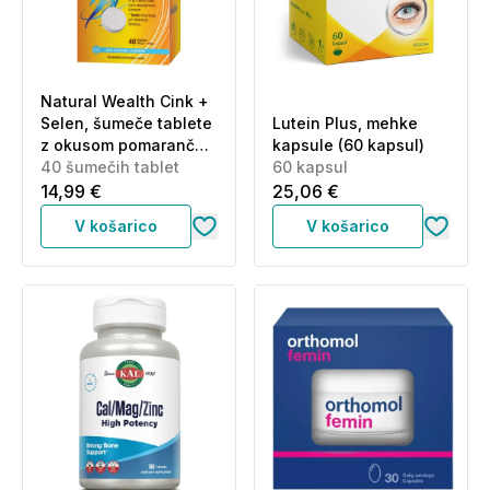
Natural Wealth Cink +
Selen, šumeče tablete
Lutein Plus, mehke
z okusom pomaranče
kapsule (60 kapsul)
in grenivke (40
40 šumečih tablet
60 kapsul
šumečih tablet)
14,99 €
25,06 €
V košarico
V košarico