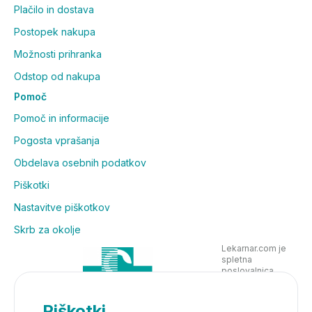
Plačilo in dostava
Postopek nakupa
Možnosti prihranka
Odstop od nakupa
Pomoč
Pomoč in informacije
Pogosta vprašanja
Obdelava osebnih podatkov
Piškotki
Nastavitve piškotkov
Skrb za okolje
Lekarnar.com je
spletna
poslovalnica
Lekarne Nove
Poljane in posluje
v skladu z
Piškotki