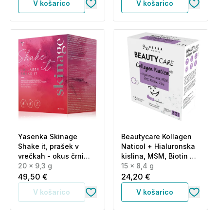
V košarico
V košarico
Yasenka Skinage
Beautycare Kollagen
Shake it, prašek v
Naticol + Hialuronska
vrečkah - okus črni
kislina, MSM, Biotin +
ribez (20 x 9,3 g)
20 x 9,3 g
Cink Herba Medica,
15 x 8,4 g
vrečke (15 x 8,4 g)
49,50 €
24,20 €
V košarico
V košarico