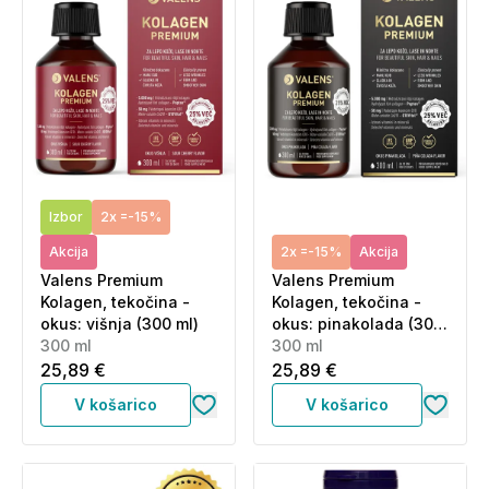
Izbor
2x =-15%
Akcija
2x =-15%
Akcija
Valens Premium
Valens Premium
Kolagen, tekočina -
Kolagen, tekočina -
okus: višnja (300 ml)
okus: pinakolada (300
300 ml
ml)
300 ml
25,89 €
25,89 €
V košarico
V košarico