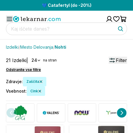
💙 Catafertyl (do -20%)
Izdelki
/
Mesto Delovanja
/
Nohti
21
Izdelki
|
Filter
24
na stran
Odstranite vse filtre
Zdravje
:
Zaščita
Vsebnost
:
Cink