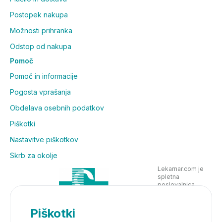
Postopek nakupa
Možnosti prihranka
Odstop od nakupa
Pomoč
Pomoč in informacije
Pogosta vprašanja
Obdelava osebnih podatkov
Piškotki
Nastavitve piškotkov
Skrb za okolje
Lekarnar.com je
spletna
poslovalnica
Lekarne Nove
Poljane in posluje
v skladu z
Piškotki
zakonodajo