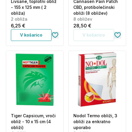
Livsane, toplotni obliž
Cannasen Pain Patch
- 155 x 125 mm ( 2
CBD, protibolečinski
obliža)
obliži (8 obližev)
2 obliža
8 obližev
6,25 €
28,50 €
V košarico
V košarico
Tiger Capsicum, vroči
Nodol Termo obliži, 3
obliž - 10 x 15 cm (4
obliži za enkratno
obliži)
uporabo