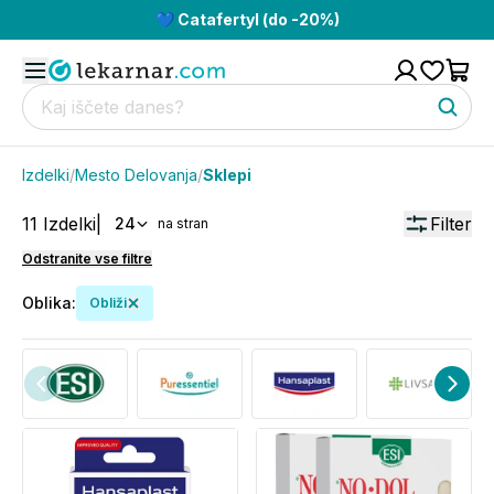
💙 Catafertyl (do -20%)
Izdelki
/
Mesto Delovanja
/
Sklepi
11
Izdelki
|
Filter
24
na stran
Odstranite vse filtre
Oblika
:
Obliži