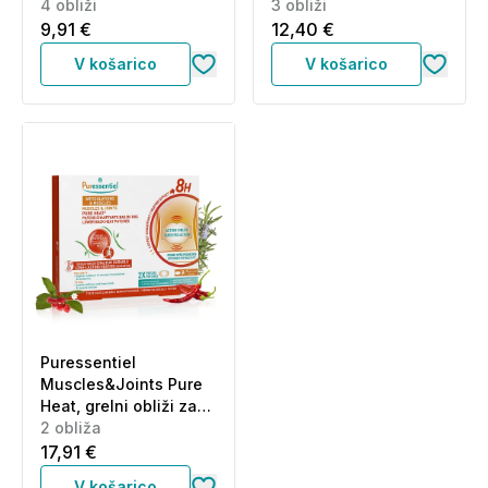
4 obliži
3 obliži
9,91 €
12,40 €
V košarico
V košarico
Puressentiel
Muscles&Joints Pure
Heat, grelni obliži za
spodnji del hrbta (2
2 obliža
obliža)
17,91 €
V košarico