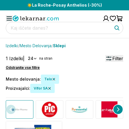
☀️
La Roche-Posay Anthelios (-30%)
Izdelki
/
Mesto Delovanja
/
Sklepi
1
Izdelki
|
Filter
24
na stran
Odstranite vse filtre
Mesto delovanja
:
Telo
Proizvajalci
:
Vifor SA