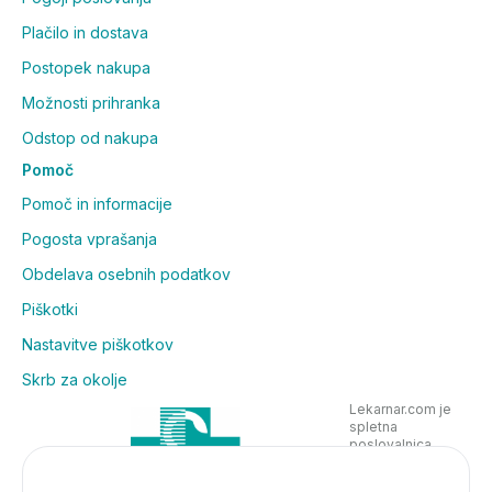
Plačilo in dostava
Postopek nakupa
Možnosti prihranka
Odstop od nakupa
Pomoč
Pomoč in informacije
Pogosta vprašanja
Obdelava osebnih podatkov
Piškotki
Nastavitve piškotkov
Skrb za okolje
Lekarnar.com je
spletna
poslovalnica
Lekarne Nove
Poljane in posluje