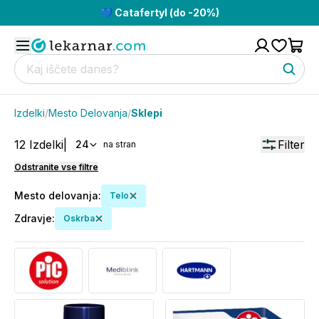
💙 Catafertyl (do -20%)
Izdelki
/
Mesto Delovanja
/
Sklepi
12
Izdelki
|
Filter
24
na stran
Odstranite vse filtre
Mesto delovanja
:
Telo
Zdravje
:
Oskrba