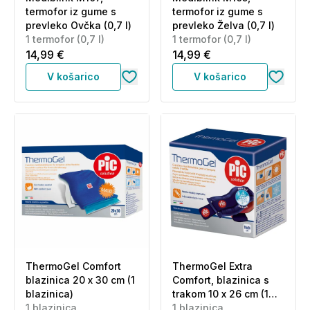
termofor iz gume s
termofor iz gume s
prevleko Ovčka (0,7 l)
prevleko Želva (0,7 l)
1 termofor (0,7 l)
1 termofor (0,7 l)
14,99 €
14,99 €
V košarico
V košarico
ThermoGel Comfort
ThermoGel Extra
blazinica 20 x 30 cm (1
Comfort, blazinica s
blazinica)
trakom 10 x 26 cm (1
1 blazinica
blazinica)
1 blazinica