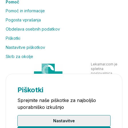
Pomoč
Pomoč in informacije
Pogosta vprašanja
Obdelava osebnih podatkov
Piškotki
Nastavitve piškotkov
Skrb za okolje
Lekarnar.com je
spletna
poslovalnica
Lekarne Nove
Poljane in posluje
v skladu z
Piškotki
zakonodajo
Sprejmite naše piškotke za najboljšo
uporabniško izkušnjo
Nastavitve