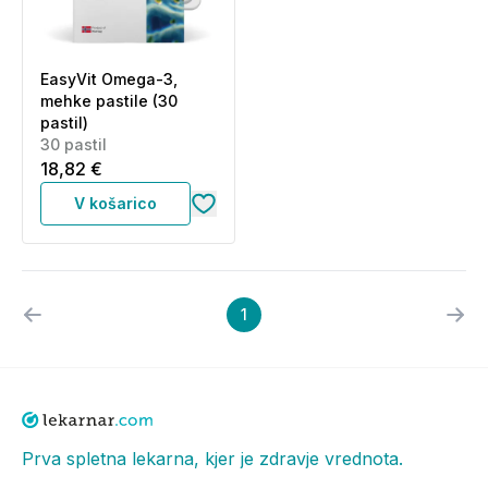
EasyVit Omega-3,
mehke pastile (30
pastil)
30 pastil
18,82 €
V košarico
1
Prva spletna lekarna, kjer je zdravje vrednota.