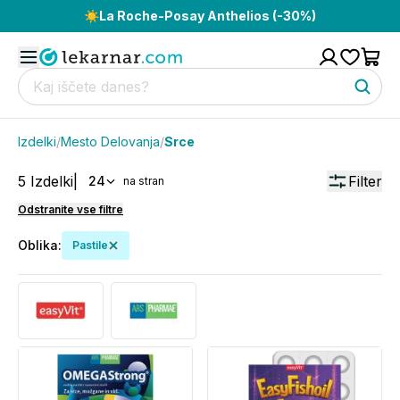
☀️
La Roche-Posay Anthelios (-30%)
Izdelki
/
Mesto Delovanja
/
Srce
5
Izdelki
|
Filter
24
na stran
Odstranite vse filtre
Oblika
:
Pastile