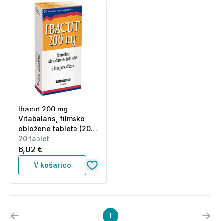
Ibacut 200 mg
Vitabalans, filmsko
obložene tablete (20
tablet)
20 tablet
6,02 €
V košarico
1