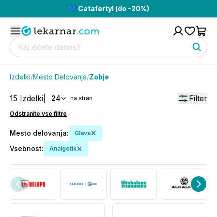
💙 Catafertyl (do -20%)
Izdelki
/
Mesto Delovanja
/
Zobje
15
Izdelki
|
Filter
24
na stran
Odstranite vse filtre
Mesto delovanja
:
Glava
Vsebnost
:
Analgetik