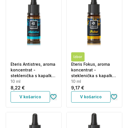
Izbor
Eteris Antistres, aroma
Eteris Fokus, aroma
koncentrat -
koncentrat -
steklenička s kapalko
steklenička s kapalko
(10 ml)
10 ml
(10 ml)
10 ml
8,22 €
9,17 €
V košarico
V košarico