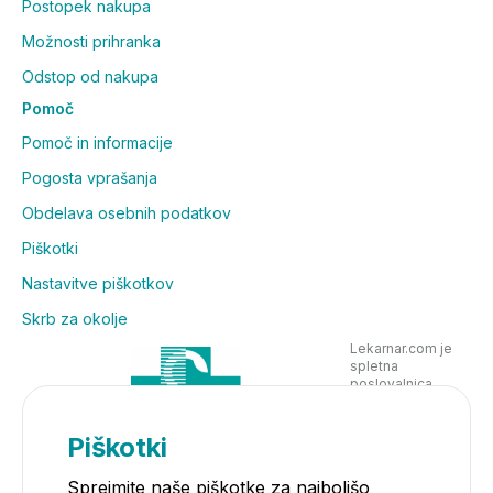
Postopek nakupa
Možnosti prihranka
Odstop od nakupa
Pomoč
Pomoč in informacije
Pogosta vprašanja
Obdelava osebnih podatkov
Piškotki
Nastavitve piškotkov
Skrb za okolje
Lekarnar.com je
spletna
poslovalnica
Lekarne Nove
Poljane in posluje
v skladu z
Piškotki
zakonodajo
Sprejmite naše piškotke za najboljšo