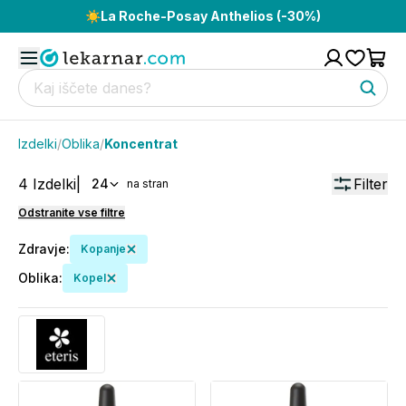
☀️
La Roche-Posay Anthelios (-30%)
Izdelki
/
Oblika
/
Koncentrat
4
Izdelki
|
Filter
24
na stran
Odstranite vse filtre
Zdravje
:
Kopanje
Oblika
:
Kopel