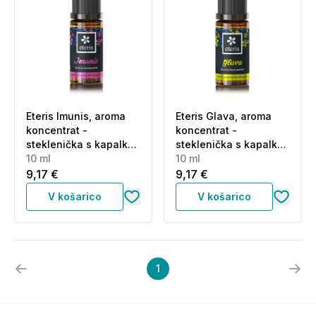
Eteris Imunis, aroma
Eteris Glava, aroma
koncentrat -
koncentrat -
steklenička s kapalko
steklenička s kapalko
(10 ml)
10 ml
(10 ml)
10 ml
9,17 €
9,17 €
V košarico
V košarico
1