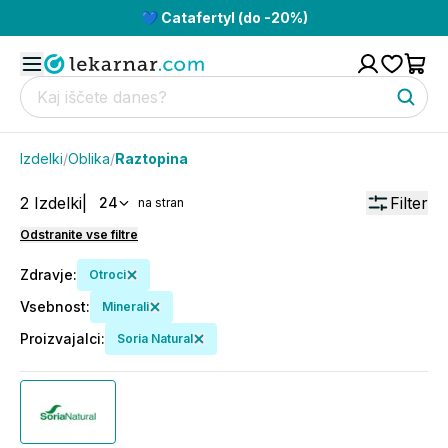
💙 Catafertyl (do -20%)
Izdelki
/
Oblika
/
Raztopina
2
Izdelki
|
Filter
24
na stran
Odstranite vse filtre
Zdravje
:
Otroci
Vsebnost
:
Minerali
Proizvajalci
:
Soria Natural