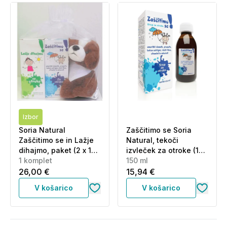
Izbor
Soria Natural
Zaščitimo se Soria
Zaščitimo se in Lažje
Natural, tekoči
dihajmo, paket (2 x 150
izvleček za otroke (150
1 komplet
ml + plišasta igrača)
ml)
150 ml
26,00 €
15,94 €
V košarico
V košarico