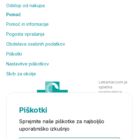
Odstop od nakupa
Pomoč
Pomoč in informacije
Pogosta vprašanja
Obdelava osebnih podatkov
Piškotki
Nastavitve piškotkov
Skrb za okolje
Lekarnar.com je
spletna
poslovalnica
Lekarne Nove
Poljane in posluje
v skladu z
Piškotki
zakonodajo
Sprejmite naše piškotke za najboljšo
uporabniško izkušnjo