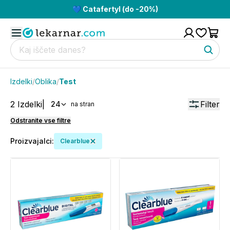
💙 Catafertyl (do -20%)
Izdelki
/
Oblika
/
Test
2
Izdelki
|
Filter
24
na stran
Odstranite vse filtre
Proizvajalci
:
Clearblue