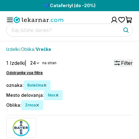
💙 Catafertyl (do -20%)
Izdelki
/
Oblika
/
Vrečke
1
Izdelki
|
Filter
24
na stran
Odstranite vse filtre
oznaka
:
Bolečina
Mesto delovanja
:
Nos
Oblika
:
Zrnca