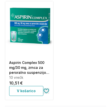
Aspirin Complex 500
mg/30 mg, zrnca za
peroralno suspenzijo
(10 vrečk)
10 vrečk
10,51 €
V košarico