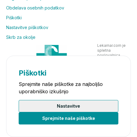
Obdelava osebnih podatkov
Piškotki
Nastavitve piškotkov
Skrb za okolje
Lekarnar.com je
spletna
poslovalnica
Lekarne Nove
Poljane in posluje
v skladu z
Piškotki
zakonodajo
Sprejmite naše piškotke za najboljšo
uporabniško izkušnjo
Nastavitve
Sprejmite naše piškotke