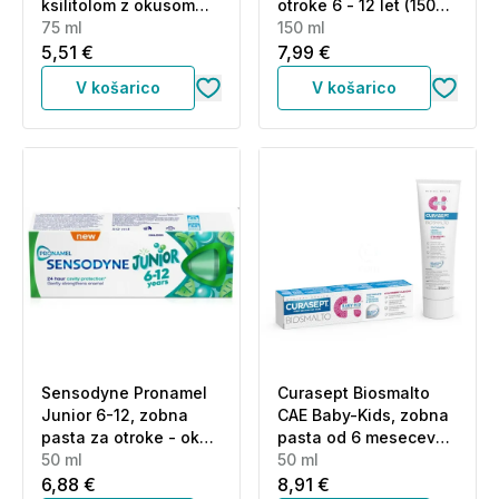
ksilitolom z okusom
otroke 6 - 12 let (150
maline (75 ml)
75 ml
ml)
150 ml
5,51 €
7,99 €
V košarico
V košarico
Sensodyne Pronamel
Curasept Biosmalto
Junior 6-12, zobna
CAE Baby-Kids, zobna
pasta za otroke - okus
pasta od 6 mesecev
bubble mint (50 ml)
50 ml
do 6 let - okus jagode
50 ml
(50 ml)
6,88 €
8,91 €