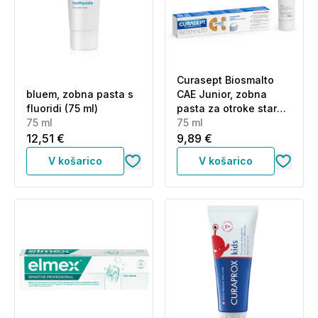
Curasept Biosmalto
bluem, zobna pasta s
CAE Junior, zobna
fluoridi (75 ml)
pasta za otroke stare
75 ml
od 7 do 12 let - sadni
75 ml
okus (75 ml)
12,51 €
9,89 €
V košarico
V košarico