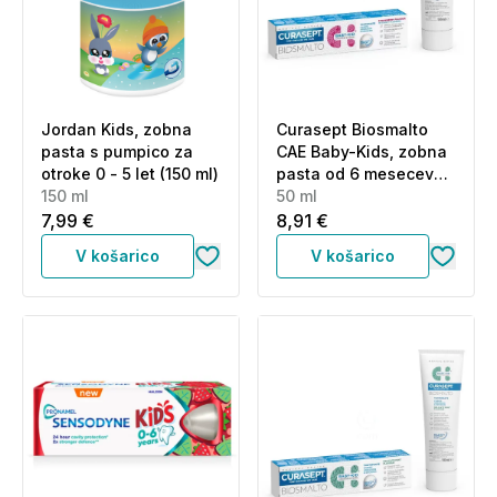
Jordan Kids, zobna
Curasept Biosmalto
pasta s pumpico za
CAE Baby-Kids, zobna
otroke 0 - 5 let (150 ml)
pasta od 6 mesecev
150 ml
do 6 let brez fluorida -
50 ml
okus jagode (50 ml)
7,99 €
8,91 €
V košarico
V košarico