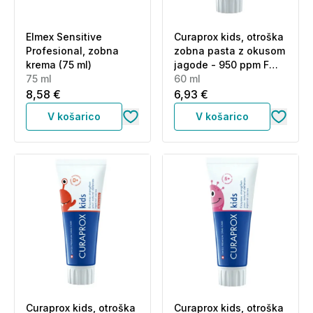
Elmex Sensitive
Curaprox kids, otroška
Profesional, zobna
zobna pasta z okusom
krema (75 ml)
jagode - 950 ppm F
75 ml
(60 ml)
60 ml
8,58 €
6,93 €
V košarico
V košarico
Curaprox kids, otroška
Curaprox kids, otroška