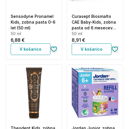
Sensodyne Pronamel
Curasept Biosmalto
Kids, zobna pasta 0-6
CAE Baby-Kids, zobna
let (50 ml)
pasta od 6 mesecev
50 ml
do 6 let - okus nežne
50 ml
mete (50 ml)
6,88 €
8,91 €
V košarico
V košarico
Theodent Kids, zobna
Jordan Junior, zobna