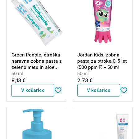
Green People, otroška
Jordan Kids, zobna
naravna zobna pasta z
pasta za otroke 0-5 let
zeleno meto in aloe
(500 ppm F) - 50 ml
vero (50 ml)
50 ml
50 ml
8,13 €
2,73 €
V košarico
V košarico