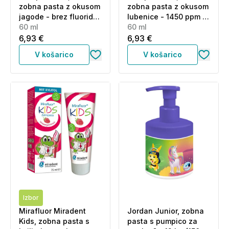
zobna pasta z okusom
zobna pasta z okusom
jagode - brez fluoridov
lubenice - 1450 ppm F
(60 ml)
60 ml
(60 ml)
60 ml
6,93 €
6,93 €
V košarico
V košarico
Izbor
Mirafluor Miradent
Jordan Junior, zobna
Kids, zobna pasta s
pasta s pumpico za