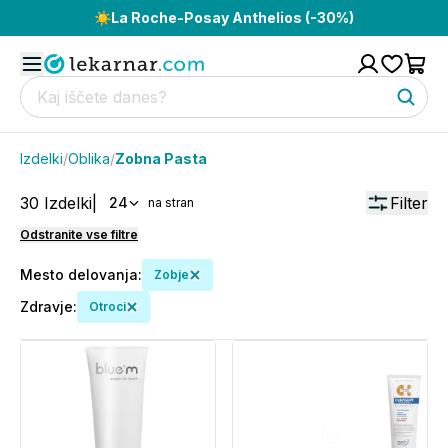
☀️
La Roche-Posay Anthelios (-30%)
Izdelki
/
Oblika
/
Zobna Pasta
30
Izdelki
|
Filter
24
na stran
Odstranite vse filtre
Mesto delovanja
:
Zobje
Zdravje
:
Otroci