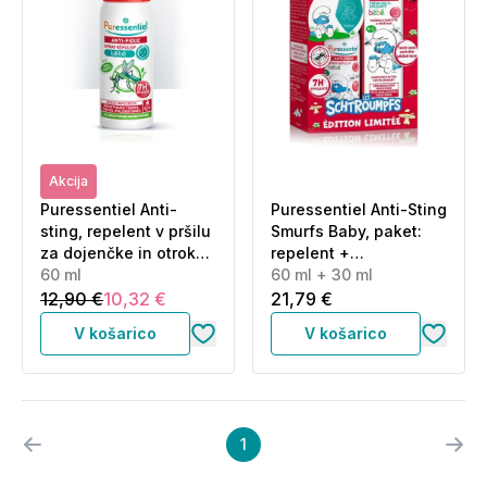
Akcija
Puressentiel Anti-
Puressentiel Anti-Sting
sting, repelent v pršilu
Smurfs Baby, paket:
za dojenčke in otroke
repelent +
(60 ml)
60 ml
pomirjevalna krema
60 ml + 30 ml
(60 ml + 30 ml)
12,90 €
10,32 €
21,79 €
V košarico
V košarico
1