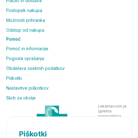
Plačilo in dostava
Postopek nakupa
Možnosti prihranka
Odstop od nakupa
Pomoč
Pomoč in informacije
Pogosta vprašanja
Obdelava osebnih podatkov
Piškotki
Nastavitve piškotkov
Skrb za okolje
Lekarnar.com je
spletna
poslovalnica
Lekarne Nove
Poljane in posluje
v skladu z
Piškotki
zakonodajo