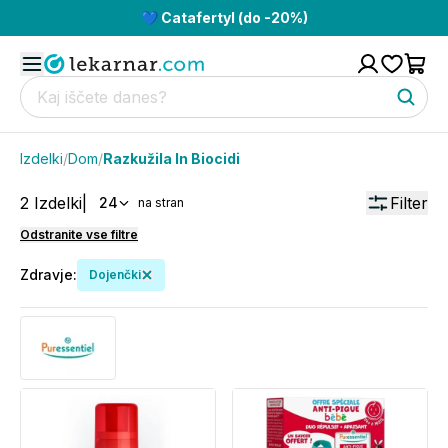
💙 Catafertyl (do -20%)
Izdelki
/
Dom
/
Razkužila In Biocidi
2
Izdelki
|
Filter
24
na stran
Odstranite vse filtre
Zdravje
:
Dojenčki