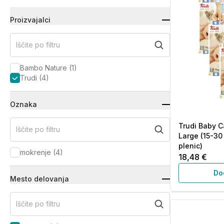
Proizvajalci
Iščite po filtru
Bambo Nature
(
1
)
Trudi
(
4
)
Oznaka
Trudi Baby Ca
Iščite po filtru
Large (15-30 
plenic)
mokrenje
(
4
)
18,48 €
Do
Mesto delovanja
Iščite po filtru