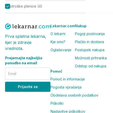
otroške plenice
(
4
)
Lekarnar.com
Nakup
O lekarni
Pogoji poslovanja
Prva spletna lekarna,
Kje smo?
Plačilo in dostava
kjer je zdravje
vrednota.
Oglaševanje
Postopek nakupa
Prejemajte najboljšo
Možnosti prihranka
ponudbo na email
Odstop od nakupa
Pomoč
Email
Pomoč in informacije
Prijavite se
Pogosta vprašanja
Obdelava osebnih podatkov
Piškotki
Nastavitve piškotkov