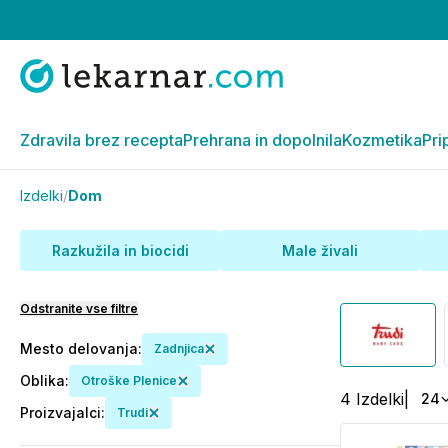
Zdravila brez recepta
Prehrana in dopolnila
Kozmetika
Pri
Izdelki
/
Dom
Razkužila in biocidi
Male živali
Odstranite vse filtre
Mesto delovanja
:
Zadnjica
Oblika
:
Otroške Plenice
4
Izdelki
|
24
Proizvajalci
:
Trudi