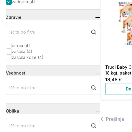
zadnjica
(
4
)
Zdravje
Iščite po filtru
otroci
(
4
)
zaščita
(
4
)
zaščita kože
(
4
)
Trudi Baby Ca
Vsebnost
18 kg), paket
18,48 €
Iščite po filtru
Do
Oblika
Prejšnja
Iščite po filtru