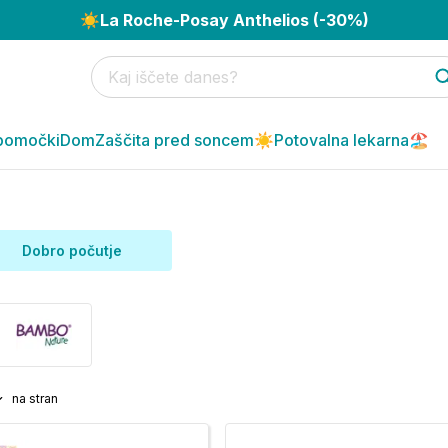
☀️
La Roche-Posay Anthelios (-30%)
pomočki
Dom
Zaščita pred soncem☀️
Potovalna lekarna🏖️
Dobro počutje
na stran