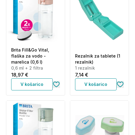
Brita Fill&Go Vital,
flaška za vodo -
Rezalnik za tablete (1
marelica (0,6 l)
rezalnik)
0,6 ml + 2 filtra
1 rezalnik
18,97 €
7,14 €
V košarico
V košarico