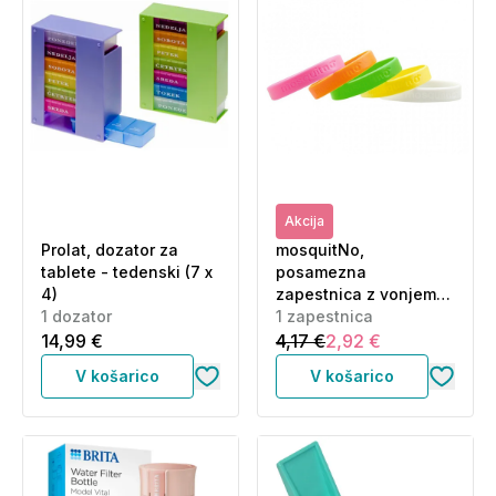
Akcija
Prolat, dozator za
mosquitNo,
tablete - tedenski (7 x
posamezna
4)
zapestnica z vonjem
1 dozator
citronele (1
1 zapestnica
zapestnica)
14,99 €
4,17 €
2,92 €
V košarico
V košarico