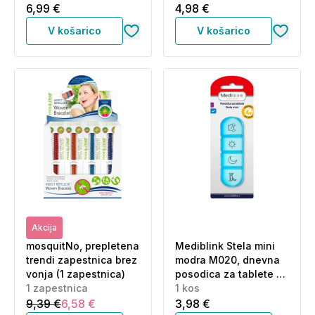
6,99 €
4,98 €
V košarico
V košarico
Akcija
mosquitNo, prepletena
Mediblink Stela mini
trendi zapestnica brez
modra M020, dnevna
vonja (1 zapestnica)
posodica za tablete -
1 zapestnica
4x/dan (1 kos)
1 kos
9,39 €
6,58 €
3,98 €