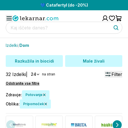
💙 Catafertyl (do -20%)
Izdelki
/
Dom
Razkužila in biocidi
Male živali
32
Izdelki
|
Filter
24
na stran
Odstranite vse filtre
Zdravje
:
Potovanje
Oblika
:
Pripomoček