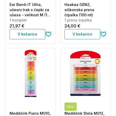
Ear Band-IT Ultra,
Haakaa GEN2,
ušesni trak s čepki za
silikonska prsna
ušesa - velikost M (1
črpalka (100 ml)
kos)
1 komplet
1 prsna črpalka
21,97 €
24,00 €
V košarico
V košarico
Izbor
Mediblink Piano M010,
Mediblink Stela M012,