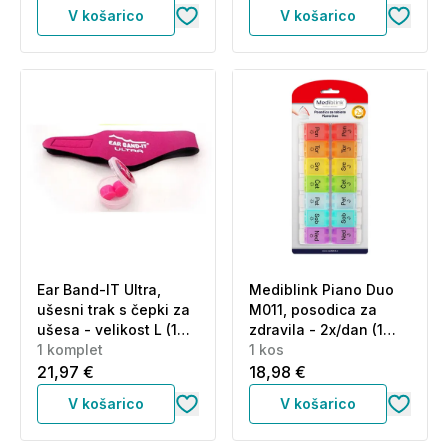
V košarico
V košarico
Ear Band-IT Ultra,
Mediblink Piano Duo
ušesni trak s čepki za
M011, posodica za
ušesa - velikost L (1
zdravila - 2x/dan (1
kos)
1 komplet
kos)
1 kos
21,97 €
18,98 €
V košarico
V košarico