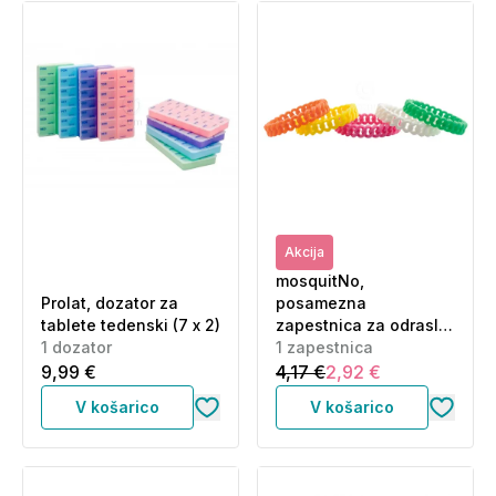
Akcija
mosquitNo,
Prolat, dozator za
posamezna
tablete tedenski (7 x 2)
zapestnica za odrasle
1 dozator
(1 zapestnica)
1 zapestnica
9,99 €
4,17 €
2,92 €
V košarico
V košarico