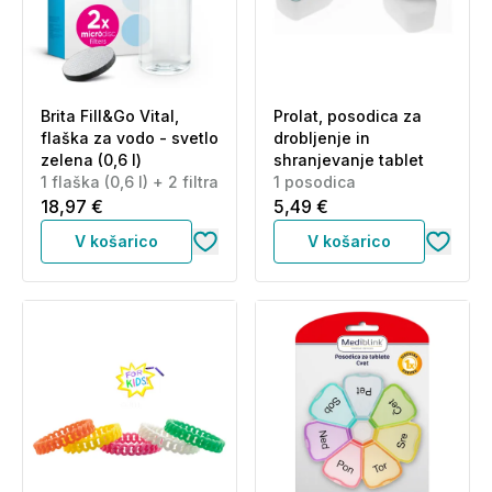
Brita Fill&Go Vital,
Prolat, posodica za
flaška za vodo - svetlo
drobljenje in
zelena (0,6 l)
shranjevanje tablet
1 flaška (0,6 l) + 2 filtra
1 posodica
18,97 €
5,49 €
V košarico
V košarico