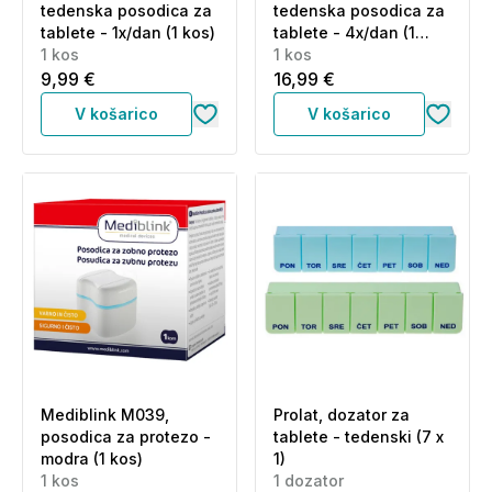
tedenska posodica za
tedenska posodica za
tablete - 1x/dan (1 kos)
tablete - 4x/dan (1
1 kos
kos)
1 kos
9,99 €
16,99 €
V košarico
V košarico
Mediblink M039,
Prolat, dozator za
posodica za protezo -
tablete - tedenski (7 x
modra (1 kos)
1)
1 kos
1 dozator