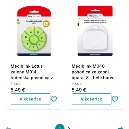
Mediblink Lotus
Mediblink M040,
zelena M014,
posodica za zobni
tedenska posodica za
aparat S - bele barve
tablete - 1x/dan (1 kos)
1 kos
(1 kos)
1 kos
5,49 €
5,49 €
V košarico
V košarico
1
2