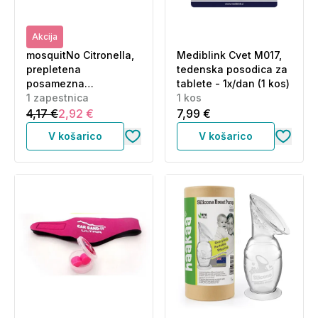
Akcija
mosquitNo Citronella,
Mediblink Cvet M017,
prepletena
tedenska posodica za
posamezna
tablete - 1x/dan (1 kos)
zapestnica za otroke
1 zapestnica
1 kos
(1 zapestnica)
4,17 €
2,92 €
7,99 €
V košarico
V košarico