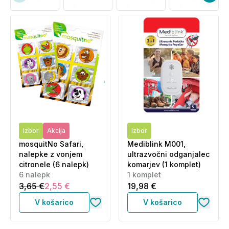
Izbor
Akcija
Izbor
mosquitNo Safari,
Mediblink M001,
nalepke z vonjem
ultrazvočni odganjalec
citronele (6 nalepk)
komarjev (1 komplet)
6 nalepk
1 komplet
3,65 €
2,55 €
19,98 €
V košarico
V košarico