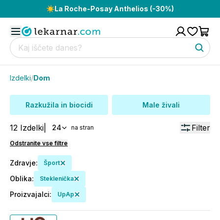
☀️
La Roche-Posay Anthelios (-30%)
Izdelki
/
Dom
Razkužila in biocidi
Male živali
12
Izdelki
|
Filter
24
na stran
Odstranite vse filtre
Zdravje
:
Šport
Oblika
:
Steklenička
Proizvajalci
:
UpAp