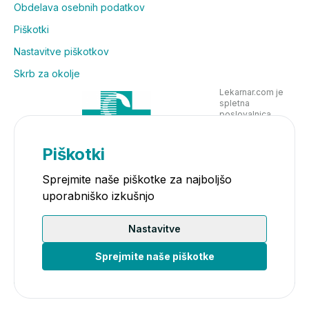
Obdelava osebnih podatkov
Piškotki
Nastavitve piškotkov
Skrb za okolje
Lekarnar.com je
spletna
poslovalnica
Lekarne Nove
Poljane in posluje
v skladu z
Piškotki
zakonodajo
Sprejmite naše piškotke za najboljšo
uporabniško izkušnjo
Nastavitve
Sprejmite naše piškotke