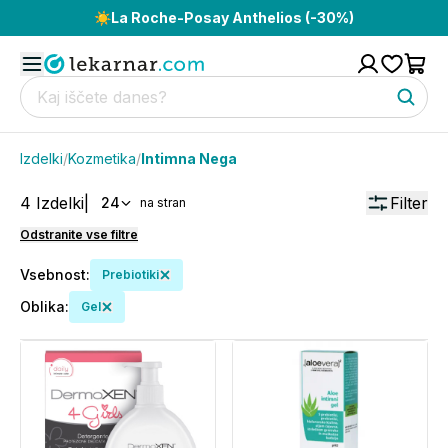
☀️
La Roche-Posay Anthelios (-30%)
Izdelki
/
Kozmetika
/
Intimna Nega
4
Izdelki
|
Filter
24
na stran
Odstranite vse filtre
Vsebnost
:
Prebiotiki
Oblika
:
Gel