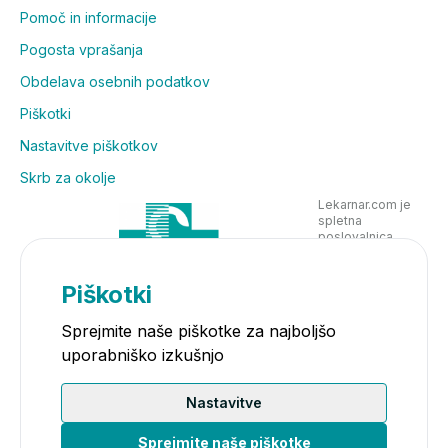
Pomoč in informacije
Pogosta vprašanja
Obdelava osebnih podatkov
Piškotki
Nastavitve piškotkov
Skrb za okolje
Lekarnar.com je
spletna
poslovalnica
Lekarne Nove
Poljane in posluje
v skladu z
Piškotki
zakonodajo
Sprejmite naše piškotke za najboljšo
uporabniško izkušnjo
Nastavitve
Sprejmite naše piškotke