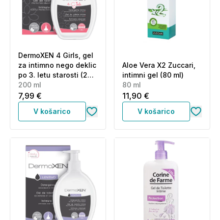
DermoXEN 4 Girls, gel
za intimno nego deklic
Aloe Vera X2 Zuccari,
po 3. letu starosti (200
intimni gel (80 ml)
ml)
200 ml
80 ml
7,99 €
11,90 €
V košarico
V košarico