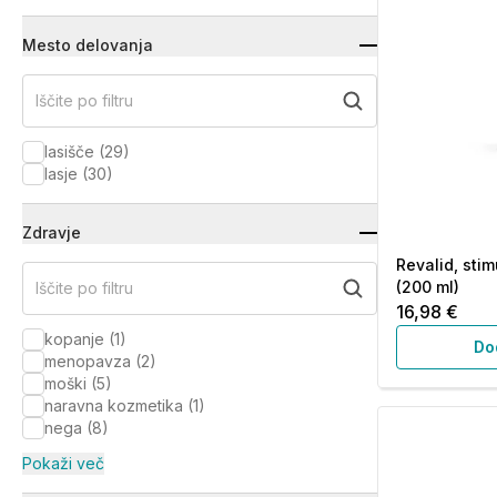
Mesto delovanja
Iščite po filtru
lasišče
(
29
)
lasje
(
30
)
Zdravje
Revalid, sti
(200 ml)
Iščite po filtru
16,98 €
kopanje
(
1
)
Do
menopavza
(
2
)
moški
(
5
)
naravna kozmetika
(
1
)
nega
(
8
)
Pokaži več