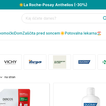
☀️
La Roche-Posay Anthelios (-30%)
pomočki
Dom
Zaščita pred soncem☀️
Potovalna lekarna🏖️
na stran