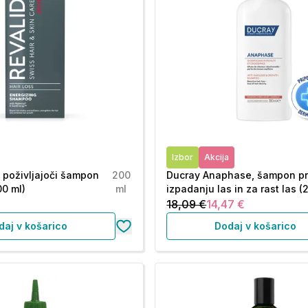
Izbor
Akcija
 poživljajoči šampon
200
Ducray Anaphase, šampon pr
0 ml)
ml
izpadanju las in za rast las (
18,09 €
14,47 €
daj v košarico
Dodaj v košarico