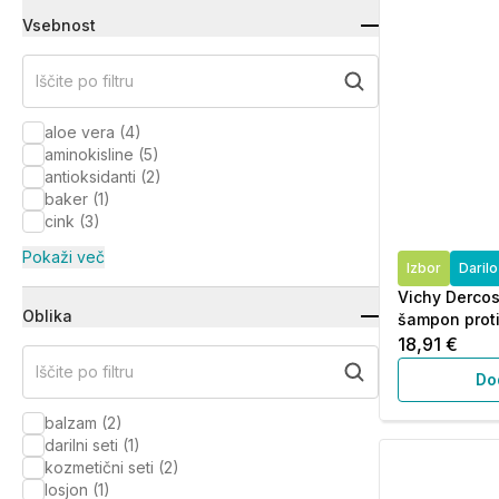
Vsebnost
Iščite po filtru
aloe vera
(
4
)
aminokisline
(
5
)
antioksidanti
(
2
)
baker
(
1
)
cink
(
3
)
Pokaži več
Izbor
Daril
Vichy Dercos
Oblika
šampon proti
18,91 €
Iščite po filtru
Do
balzam
(
2
)
darilni seti
(
1
)
kozmetični seti
(
2
)
losjon
(
1
)