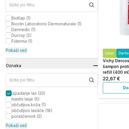
Iščite po filtru
BioKap
(
1
)
Bioclin Laboratorio Dermonaturale
(
1
)
Dermedic
(
1
)
Ducray
(
2
)
Fiderma
(
1
)
Pokaži več
Izbor
Daril
Vichy Dercos
Oznaka
šampon proti
refill (400 ml
22,67 €
Iščite po filtru
Do
izpadanje las
(
33
)
mastni lasje
(
5
)
občutljiva koža
(
1
)
občutljivo lasišče
(
18
)
poraščenost
(
2
)
Pokaži več