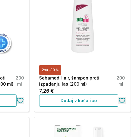
2x=-30%
oti
200
Sebamed Hair, šampon proti
200
200 ml)
ml
izpadanju las (200 ml)
ml
7,26 €
Dodaj v košarico