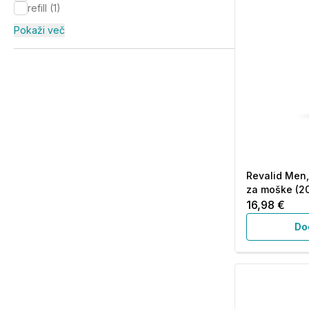
refill
(
1
)
Pokaži več
Revalid Men,
za moške (20
16,98 €
Do