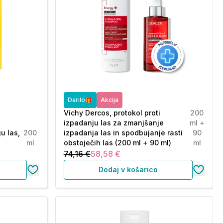
Darilo🎁
Akcija
Vichy Dercos, protokol proti
200
izpadanju las za zmanjšanje
ml +
u las,
200
izpadanja las in spodbujanje rasti
90
ml
obstoječih las (200 ml + 90 ml)
ml
74,16 €
58,58 €
Dodaj v košarico