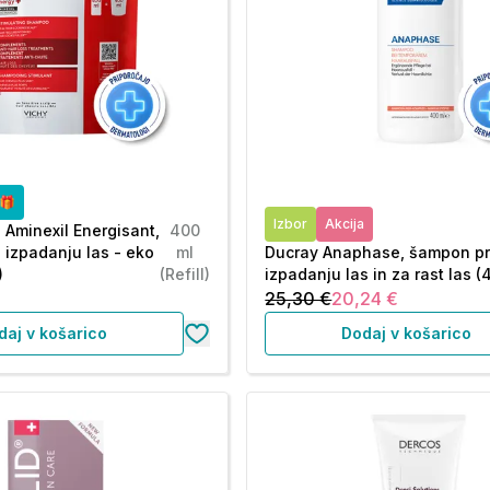
o🎁
Izbor
Akcija
 Aminexil Energisant,
400
 izpadanju las - eko
ml
Ducray Anaphase, šampon pr
)
(Refill)
izpadanju las in za rast las (
25,30 €
20,24 €
daj v košarico
Dodaj v košarico