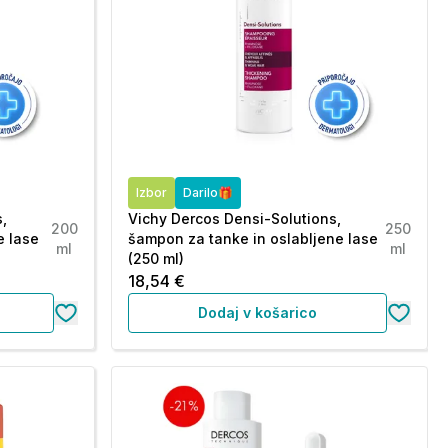
Izbor
Darilo🎁
,
Vichy Dercos Densi-Solutions,
200
250
e lase
šampon za tanke in oslabljene lase
ml
ml
(250 ml)
18,54 €
Dodaj v košarico