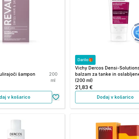
Darilo🎁
Vichy Dercos Densi-Solutions
mulirajoči šampon
200
balzam za tanke in oslabljen
ml
(200 ml)
21,83 €
daj v košarico
Dodaj v košarico