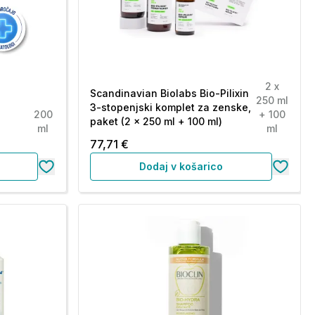
2 x
Scandinavian Biolabs Bio-Pilixin
250 ml
3-stopenjski komplet za zenske,
200
+ 100
paket (2 x 250 ml + 100 ml)
ml
ml
77,71 €
Dodaj v košarico