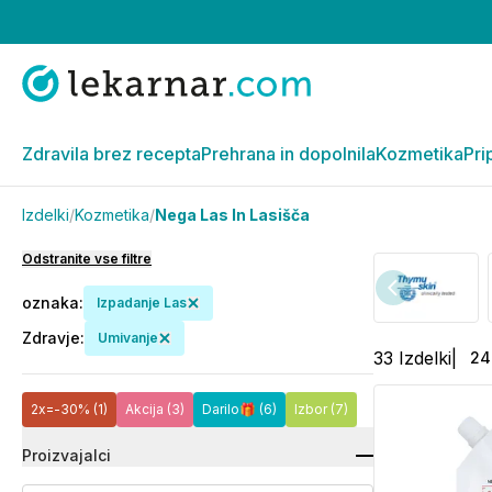
Zdravila brez recepta
Prehrana in dopolnila
Kozmetika
Pri
Izdelki
/
Kozmetika
/
Nega Las In Lasišča
Odstranite vse filtre
oznaka
:
Izpadanje Las
Zdravje
:
Umivanje
33
Izdelki
|
24
2x=-30%
(1)
Akcija
(3)
Darilo🎁
(6)
Izbor
(7)
Proizvajalci