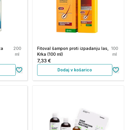
za
200
Fitoval šampon proti izpadanju las,
100
ml
Krka (100 ml)
ml
7,33 €
Dodaj v košarico