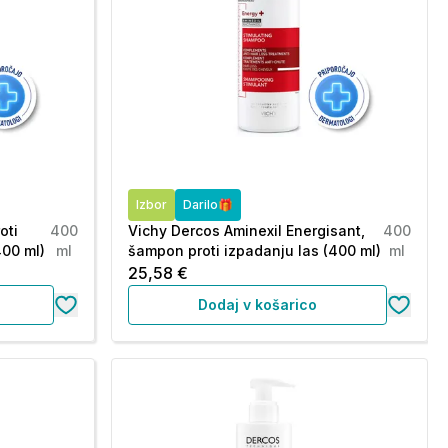
Izbor
Darilo🎁
oti
400
Vichy Dercos Aminexil Energisant,
400
400 ml)
ml
šampon proti izpadanju las (400 ml)
ml
25,58 €
Dodaj v košarico