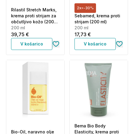
2x=-30%
Rilastil Stretch Marks,
krema proti strijam za
Sebamed, krema proti
občutljivo kožo (200
strijam (200 ml)
ml)
200 ml
200 ml
39,75 €
17,73 €
V košarico
V košarico
Bema Bio Body
Bio-Oil, naravno olje
Elasticity, krema proti