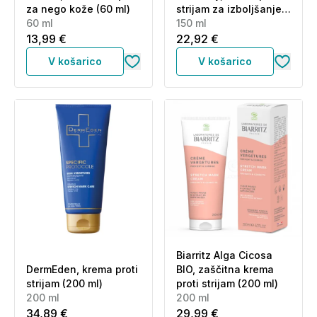
za nego kože (60 ml)
strijam za izboljšanje
60 ml
elastičnosti kože (150
150 ml
ml)
13,99 €
22,92 €
V košarico
V košarico
Biarritz Alga Cicosa
DermEden, krema proti
BIO, zaščitna krema
strijam (200 ml)
proti strijam (200 ml)
200 ml
200 ml
34,89 €
29,99 €