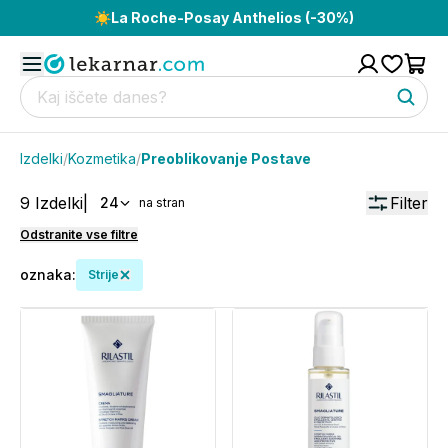
☀️
La Roche-Posay Anthelios (-30%)
Izdelki
/
Kozmetika
/
Preoblikovanje Postave
9
Izdelki
|
Filter
24
na stran
Odstranite vse filtre
oznaka
:
Strije