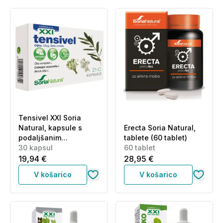
Tensivel XXI Soria
Natural, kapsule s
Erecta Soria Natural,
podaljšanim
tablete (60 tablet)
sproščanjem (30
30 kapsul
60 tablet
kapsul)
19,94 €
28,95 €
V košarico
V košarico