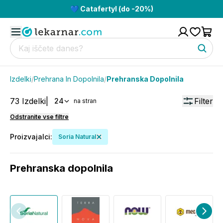
💙 Catafertyl (do -20%)
Izdelki
/
Prehrana In Dopolnila
/
Prehranska Dopolnila
73
Izdelki
|
Filter
24
na stran
Odstranite vse filtre
Proizvajalci
:
Soria Natural
Prehranska dopolnila