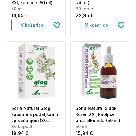
XXI, kapljice (50 ml)
tablet)
50 ml
60 tablet
16,95 €
22,95 €
V košarico
V košarico
Soria Natural Glog,
Soria Natural Sladki
kapsule s podaljšanim
Koren XXI, kapljice
sproščanjem (30
brez alkohola (50 ml)
kapsul)
30 kapsul
50 ml
19,94 €
15,94 €