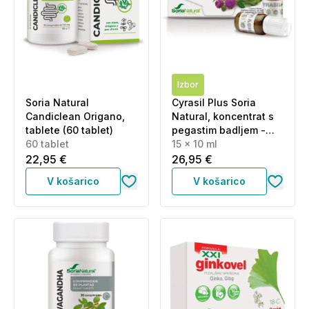
Izbor
Soria Natural
Cyrasil Plus Soria
Candiclean Origano,
Natural, koncentrat s
tablete (60 tablet)
pegastim badljem -
60 tablet
viale (15 x 10 ml)
15 x 10 ml
22,95 €
26,95 €
V košarico
V košarico