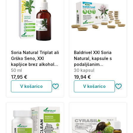
Soria Natural Triplat ali
Baldrivel XXI Soria
Grško Seno, XXI
Natural, kapsule s
kapljice brez alkohola
podaljšanim
(50 ml)
50 ml
sproščanjem (30
30 kapsul
kapsul)
17,95 €
19,94 €
V košarico
V košarico