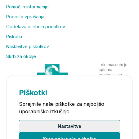
Pomoč in informacije
Pogosta vprašanja
Obdelava osebnih podatkov
Piškotki
Nastavitve piškotkov
Skrb za okolje
Lekarnar.com je
spletna
poslovalnica
Lekarne Nove
Poljane in posluje
v skladu z
Piškotki
zakonodajo
Sprejmite naše piškotke za najboljšo
uporabniško izkušnjo
Nastavitve
Sprejmite naše piškotke