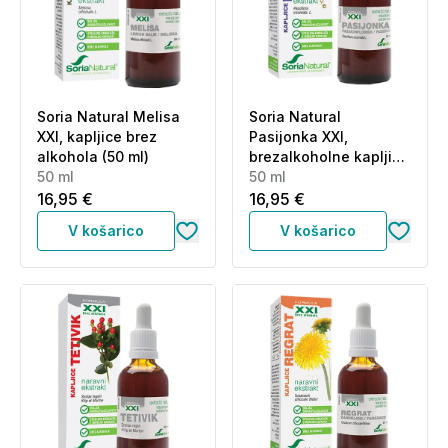
Soria Natural Melisa
Soria Natural
XXI, kapljice brez
Pasijonka XXI,
alkohola (50 ml)
brezalkoholne kapljice
50 ml
(50 ml)
50 ml
16,95 €
16,95 €
V košarico
V košarico