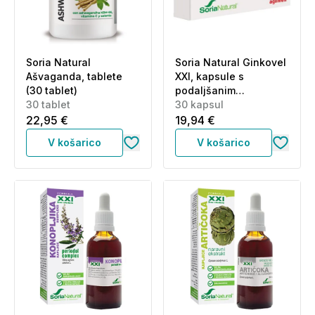
Soria Natural
Soria Natural Ginkovel
Ašvaganda, tablete
XXI, kapsule s
(30 tablet)
podaljšanim
30 tablet
sproščanjem (30
30 kapsul
kapsul)
22,95 €
19,94 €
V košarico
V košarico