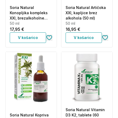
Soria Natural
Soria Natural Artičoka
Konopljika kompleks
XXI, kapljice brez
XXI, brezalkoholne
alkohola (50 ml)
kapljice (50 ml)
50 ml
50 ml
17,95 €
16,95 €
V košarico
V košarico
Soria Natural Vitamin
Soria Natural Kopriva
D3 K2, tablete (60