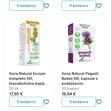
V košarico
V košarico
Soria Natural Encijan
Soria Natural Pegasti
kompleks XXI,
Badelj XXI, kapsule s
brezalkoholne kapljice
podaljšanim
(50 ml)
50 ml
sproščanjem (30
30 kapsul
kapsul)
17,95 €
19,94 €
V košarico
V košarico