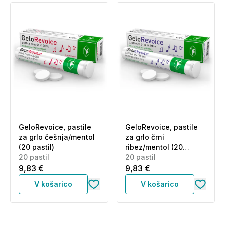
GeloRevoice, pastile
GeloRevoice, pastile
za grlo češnja/mentol
za grlo črni
(20 pastil)
ribez/mentol (20
20 pastil
pastil)
20 pastil
9,83 €
9,83 €
V košarico
V košarico