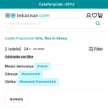
💙 Catafertyl (do -20%)
Izdelki
/
Pripomočki
/
Grlo, Nos In Ušesa
2
Izdelki
|
Filter
24
na stran
Odstranite vse filtre
Mesto delovanja
:
Žrelo
Zdravje
:
Nosečnost
Oblika
:
Medicinski Pripomoček