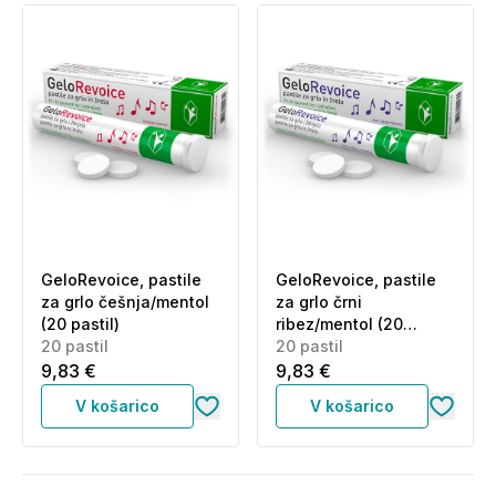
GeloRevoice, pastile
GeloRevoice, pastile
za grlo češnja/mentol
za grlo črni
(20 pastil)
ribez/mentol (20
20 pastil
pastil)
20 pastil
9,83 €
9,83 €
V košarico
V košarico