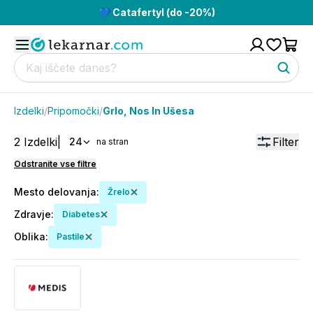
💙 Catafertyl (do -20%)
Izdelki
/
Pripomočki
/
Grlo, Nos In Ušesa
2
Izdelki
|
Filter
24
na stran
Odstranite vse filtre
Mesto delovanja
:
Žrelo
Zdravje
:
Diabetes
Oblika
:
Pastile