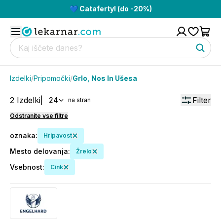
💙 Catafertyl (do -20%)
Izdelki
/
Pripomočki
/
Grlo, Nos In Ušesa
2
Izdelki
|
Filter
24
na stran
Odstranite vse filtre
oznaka
:
Hripavost
Mesto delovanja
:
Žrelo
Vsebnost
:
Cink