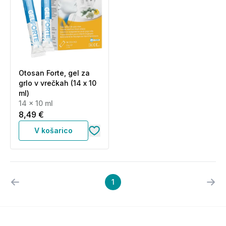
Otosan Forte, gel za
grlo v vrečkah (14 x 10
ml)
14 x 10 ml
8,49 €
V košarico
1