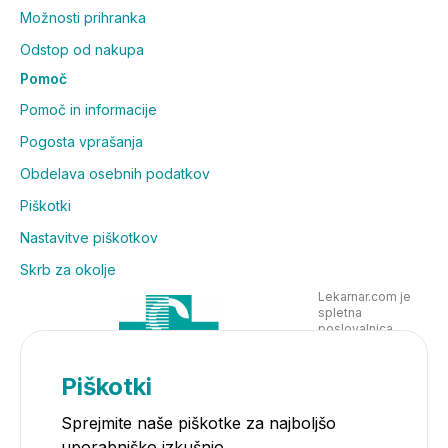
Možnosti prihranka
Odstop od nakupa
Pomoč
Pomoč in informacije
Pogosta vprašanja
Obdelava osebnih podatkov
Piškotki
Nastavitve piškotkov
Skrb za okolje
Lekarnar.com je
spletna
poslovalnica
Lekarne Nove
Poljane in posluje
v skladu z
Piškotki
zakonodajo
Sprejmite naše piškotke za najboljšo
uporabniško izkušnjo