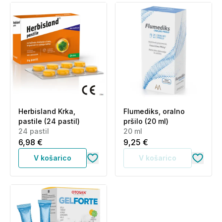
Herbisland Krka,
Flumediks, oralno
pastile (24 pastil)
pršilo (20 ml)
24 pastil
20 ml
6,98 €
9,25 €
V košarico
V košarico