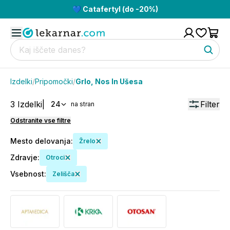
💙 Catafertyl (do -20%)
Izdelki
/
Pripomočki
/
Grlo, Nos In Ušesa
3
Izdelki
|
Filter
24
na stran
Odstranite vse filtre
Mesto delovanja
:
Žrelo
Zdravje
:
Otroci
Vsebnost
:
Zelišča