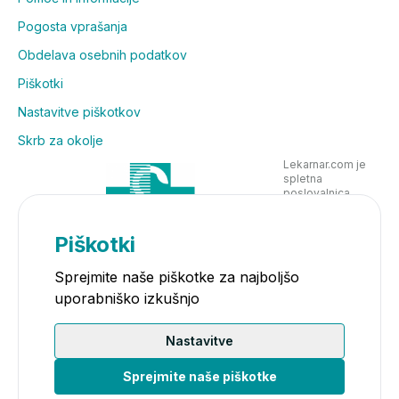
Pogosta vprašanja
Obdelava osebnih podatkov
Piškotki
Nastavitve piškotkov
Skrb za okolje
Lekarnar.com je
spletna
poslovalnica
Lekarne Nove
Poljane in posluje
v skladu z
Piškotki
zakonodajo
Sprejmite naše piškotke za najboljšo
uporabniško izkušnjo
Nastavitve
Sprejmite naše piškotke