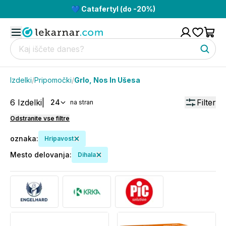
💙 Catafertyl (do -20%)
Izdelki
/
Pripomočki
/
Grlo, Nos In Ušesa
6
Izdelki
|
Filter
24
na stran
Odstranite vse filtre
oznaka
:
Hripavost
Mesto delovanja
:
Dihala