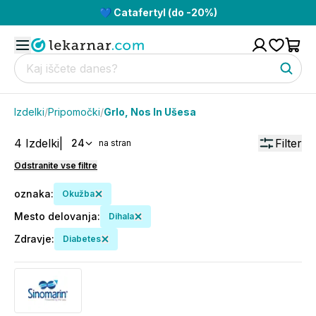
💙 Catafertyl (do -20%)
Izdelki
/
Pripomočki
/
Grlo, Nos In Ušesa
4
Izdelki
|
Filter
24
na stran
Odstranite vse filtre
oznaka
:
Okužba
Mesto delovanja
:
Dihala
Zdravje
:
Diabetes