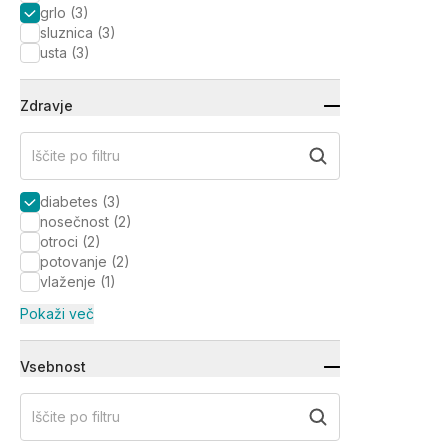
grlo
(
3
)
sluznica
(
3
)
usta
(
3
)
Zdravje
Iščite po filtru
diabetes
(
3
)
nosečnost
(
2
)
otroci
(
2
)
potovanje
(
2
)
vlaženje
(
1
)
Pokaži več
Vsebnost
Iščite po filtru