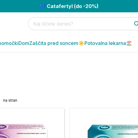
💙 Catafertyl (do -20%)
pomočki
Dom
Zaščita pred soncem☀️
Potovalna lekarna🏖️
na stran