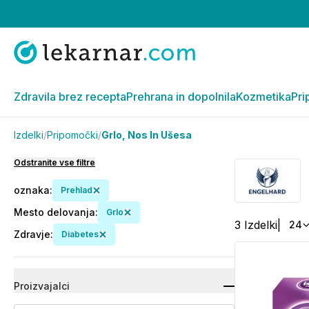
Zdravila brez recepta
Prehrana in dopolnila
Kozmetika
Pri
Izdelki
/
Pripomočki
/
Grlo, Nos In Ušesa
Odstranite vse filtre
oznaka
:
Prehlad
Mesto delovanja
:
Grlo
3
Izdelki
|
24
Zdravje
:
Diabetes
Proizvajalci