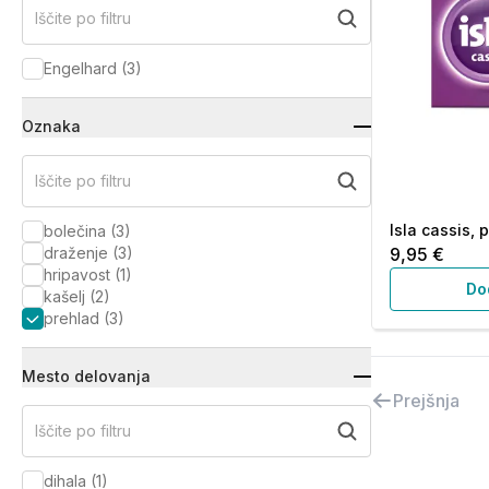
Iščite po filtru
Engelhard
(
3
)
Oznaka
Iščite po filtru
Isla cassis, p
bolečina
(
3
)
draženje
(
3
)
9,95 €
hripavost
(
1
)
Do
kašelj
(
2
)
prehlad
(
3
)
Mesto delovanja
Prejšnja
Iščite po filtru
dihala
(
1
)