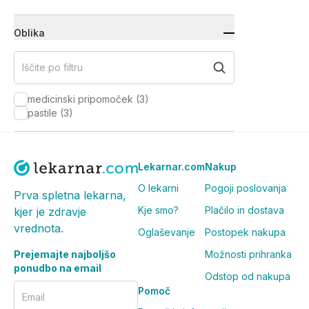
Oblika
Iščite po filtru
medicinski pripomoček
(
3
)
pastile
(
3
)
Lekarnar.com
Nakup
O lekarni
Pogoji poslovanja
Prva spletna lekarna,
Kje smo?
Plačilo in dostava
kjer je zdravje
vrednota.
Oglaševanje
Postopek nakupa
Prejemajte najboljšo
Možnosti prihranka
ponudbo na email
Odstop od nakupa
Pomoč
Email