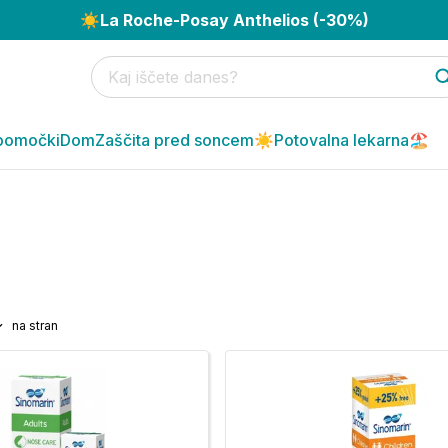
☀️
La Roche-Posay Anthelios (-30%)
pomočki
Dom
Zaščita pred soncem☀️
Potovalna lekarna🏖️
na stran