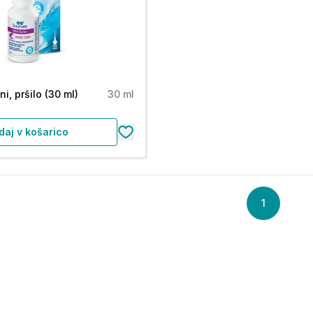
i, pršilo (30 ml)
30 ml
daj v košarico
1