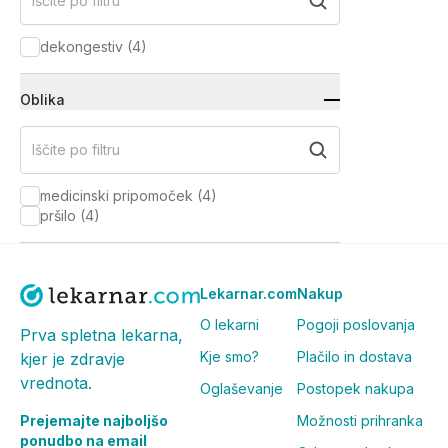
Iščite po filtru
dekongestiv
(
4
)
Oblika
Iščite po filtru
medicinski pripomoček
(
4
)
pršilo
(
4
)
Lekarnar.com
Nakup
O lekarni
Pogoji poslovanja
Prva spletna lekarna,
Kje smo?
Plačilo in dostava
kjer je zdravje
vrednota.
Oglaševanje
Postopek nakupa
Prejemajte najboljšo
Možnosti prihranka
ponudbo na email