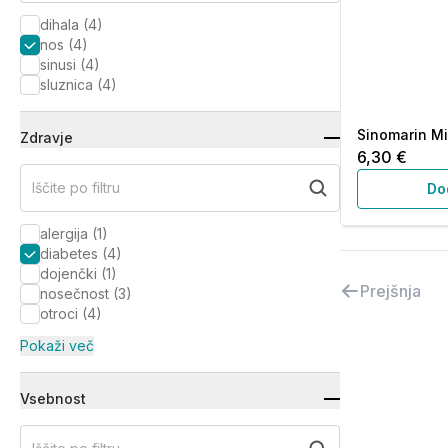
dihala
(
4
)
nos
(
4
)
sinusi
(
4
)
sluznica
(
4
)
Sinomarin Min
Zdravje
6,30 €
Iščite po filtru
Do
alergija
(
1
)
diabetes
(
4
)
dojenčki
(
1
)
Prejšnja
nosečnost
(
3
)
otroci
(
4
)
Pokaži več
Vsebnost