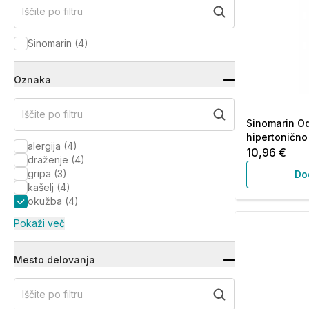
Iščite po filtru
Sinomarin
(
4
)
Oznaka
Iščite po filtru
Sinomarin Od
hipertonično 
alergija
(
4
)
10,96 €
draženje
(
4
)
gripa
(
3
)
Do
kašelj
(
4
)
okužba
(
4
)
Pokaži več
Mesto delovanja
Iščite po filtru