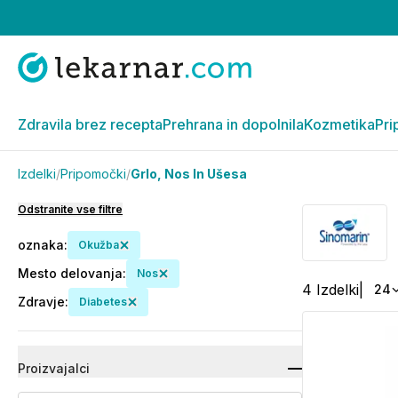
Zdravila brez recepta
Prehrana in dopolnila
Kozmetika
Pri
Izdelki
/
Pripomočki
/
Grlo, Nos In Ušesa
Odstranite vse filtre
oznaka
:
Okužba
Mesto delovanja
:
Nos
4
Izdelki
|
24
Zdravje
:
Diabetes
Proizvajalci