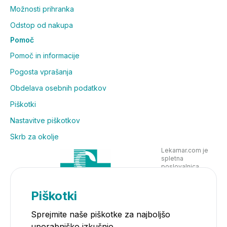
Možnosti prihranka
Odstop od nakupa
Pomoč
Pomoč in informacije
Pogosta vprašanja
Obdelava osebnih podatkov
Piškotki
Nastavitve piškotkov
Skrb za okolje
Lekarnar.com je
spletna
poslovalnica
Lekarne Nove
Poljane in posluje
v skladu z
Piškotki
zakonodajo
Sprejmite naše piškotke za najboljšo
uporabniško izkušnjo