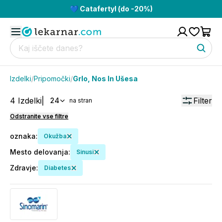
💙 Catafertyl (do -20%)
Izdelki
/
Pripomočki
/
Grlo, Nos In Ušesa
4
Izdelki
|
Filter
24
na stran
Odstranite vse filtre
oznaka
:
Okužba
Mesto delovanja
:
Sinusi
Zdravje
:
Diabetes