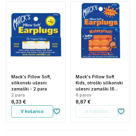
Mack's Pillow Soft,
Mack's Pillow Soft
silikonski ušesni
Kids, otroški silikonski
zamaški - 2 para
ušesni zamaški (6
2 para
parov)
6 parov
6,33 €
8,87 €
V košarico
V košarico