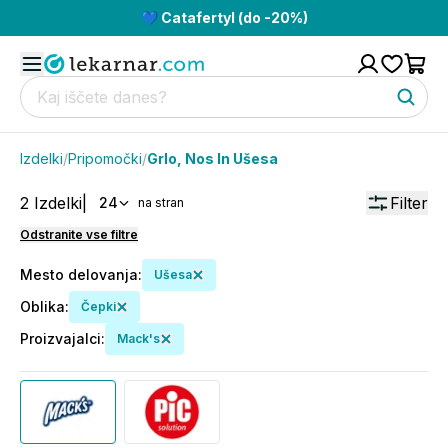
💙 Catafertyl (do -20%)
Izdelki
/
Pripomočki
/
Grlo, Nos In Ušesa
2
Izdelki
|
Filter
24
na stran
Odstranite vse filtre
Mesto delovanja
:
Ušesa
Oblika
:
Čepki
Proizvajalci
:
Mack's