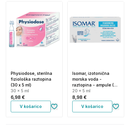
Physiodose, sterilna
Isomar, izotonična
fiziološka raztopina
morska voda -
(30 x 5 ml)
raztopina - ampule (20
30 x 5 ml
x 5 ml)
20 x 5 ml
6,98 €
8,98 €
V košarico
V košarico