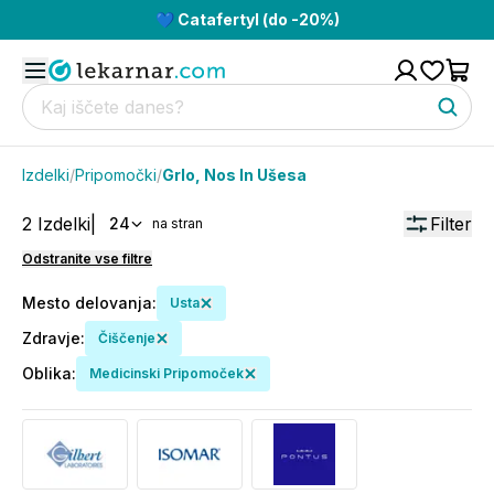
💙 Catafertyl (do -20%)
Izdelki
/
Pripomočki
/
Grlo, Nos In Ušesa
2
Izdelki
|
Filter
24
na stran
Odstranite vse filtre
Mesto delovanja
:
Usta
Zdravje
:
Čiščenje
Oblika
:
Medicinski Pripomoček