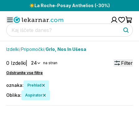
☀️
La Roche-Posay Anthelios (-30%)
Izdelki
/
Pripomočki
/
Grlo, Nos In Ušesa
0
Izdelki
|
Filter
24
na stran
Odstranite vse filtre
oznaka
:
Prehlad
Oblika
:
Aspirator