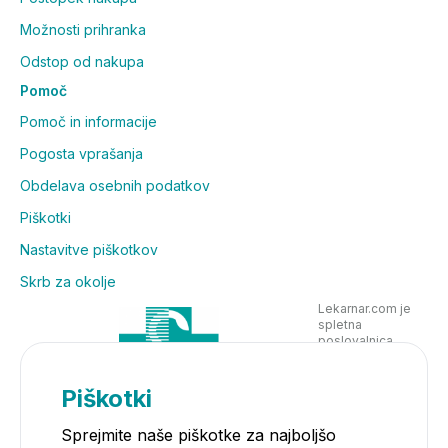
Možnosti prihranka
Odstop od nakupa
Pomoč
Pomoč in informacije
Pogosta vprašanja
Obdelava osebnih podatkov
Piškotki
Nastavitve piškotkov
Skrb za okolje
Lekarnar.com je
spletna
poslovalnica
Lekarne Nove
Poljane in posluje
v skladu z
Piškotki
zakonodajo
Sprejmite naše piškotke za najboljšo