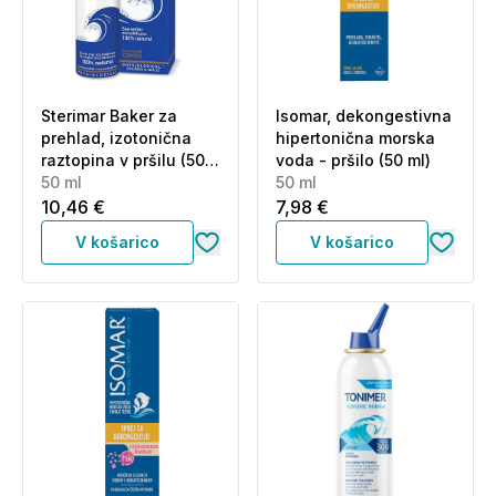
Sterimar Baker za
Isomar, dekongestivna
prehlad, izotonična
hipertonična morska
raztopina v pršilu (50
voda - pršilo (50 ml)
ml)
50 ml
50 ml
10,46 €
7,98 €
V košarico
V košarico