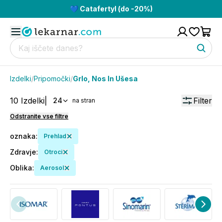
💙 Catafertyl (do -20%)
Izdelki
/
Pripomočki
/
Grlo, Nos In Ušesa
10
Izdelki
|
Filter
24
na stran
Odstranite vse filtre
oznaka
:
Prehlad
Zdravje
:
Otroci
Oblika
:
Aerosol