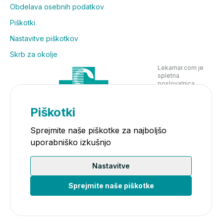
Obdelava osebnih podatkov
Piškotki
Nastavitve piškotkov
Skrb za okolje
Lekarnar.com je
spletna
poslovalnica
Lekarne Nove
Poljane in posluje
v skladu z
Piškotki
zakonodajo
Sprejmite naše piškotke za najboljšo
uporabniško izkušnjo
Nastavitve
Sprejmite naše piškotke