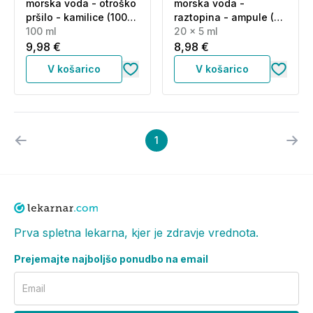
morska voda - otroško
morska voda -
pršilo - kamilice (100
raztopina - ampule (20
ml)
100 ml
x 5 ml)
20 x 5 ml
9,98 €
8,98 €
V košarico
V košarico
1
Prva spletna lekarna, kjer je zdravje vrednota.
Prejemajte najboljšo ponudbo na email
Email