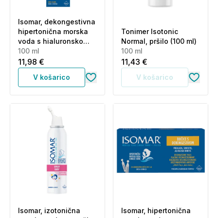
Isomar, dekongestivna
hipertonična morska
Tonimer Isotonic
voda s hialuronsko
Normal, pršilo (100 ml)
kislino - pršilo (100 ml)
100 ml
100 ml
11,98 €
11,43 €
V košarico
V košarico
Isomar, izotonična
Isomar, hipertonična