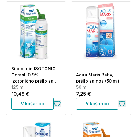
Sinomarin ISOTONIC
Odrasli 0,9%,
Aqua Maris Baby,
izotonično pršilo za
pršilo za nos (50 ml)
odrasle (125 ml)
125 ml
50 ml
10,48 €
7,25 €
V košarico
V košarico