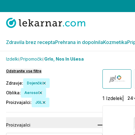
Zdravila brez recepta
Prehrana in dopolnila
Kozmetika
Pri
Izdelki
/
Pripomočki
/
Grlo, Nos In Ušesa
Odstranite vse filtre
Zdravje
:
Dojenčki
Oblika
:
Aerosol
1
Izdelek
|
24
Proizvajalci
:
JGL
Proizvajalci