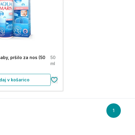
aby, pršilo za nos (50
50
ml
daj v košarico
1