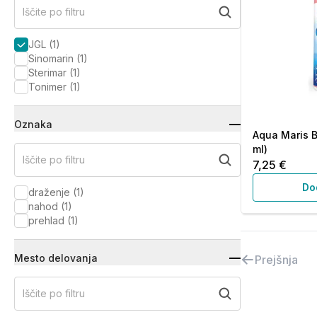
Iščite po filtru
JGL
(
1
)
Sinomarin
(
1
)
Sterimar
(
1
)
Tonimer
(
1
)
Oznaka
Aqua Maris B
ml)
Iščite po filtru
7,25 €
Do
draženje
(
1
)
nahod
(
1
)
prehlad
(
1
)
Mesto delovanja
Prejšnja
Iščite po filtru