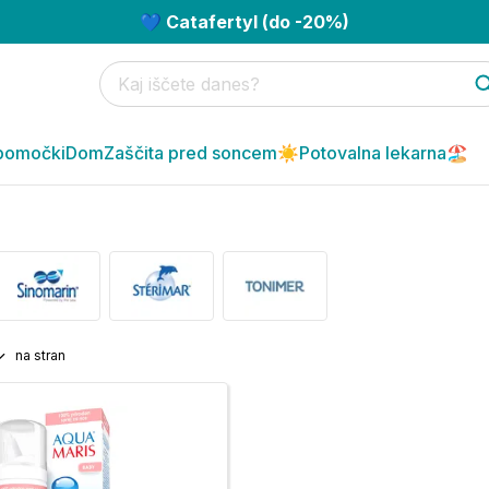
💙 Catafertyl (do -20%)
pomočki
Dom
Zaščita pred soncem☀️
Potovalna lekarna🏖️
na stran