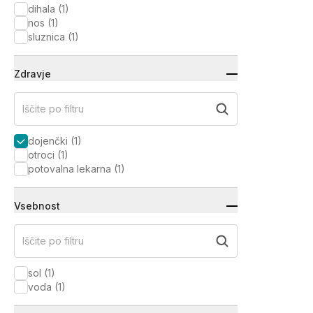
dihala
(
1
)
nos
(
1
)
sluznica
(
1
)
Zdravje
Iščite po filtru
dojenčki
(
1
)
otroci
(
1
)
potovalna lekarna
(
1
)
Vsebnost
Iščite po filtru
sol
(
1
)
voda
(
1
)