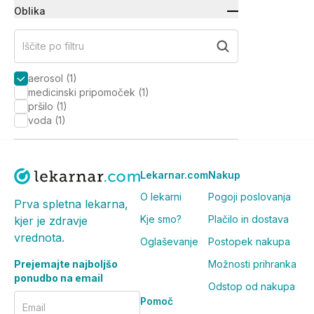
Oblika
Iščite po filtru
aerosol
(
1
)
medicinski pripomoček
(
1
)
pršilo
(
1
)
voda
(
1
)
Lekarnar.com
Nakup
O lekarni
Pogoji poslovanja
Prva spletna lekarna,
Kje smo?
Plačilo in dostava
kjer je zdravje
vrednota.
Oglaševanje
Postopek nakupa
Prejemajte najboljšo
Možnosti prihranka
ponudbo na email
Odstop od nakupa
Pomoč
Email