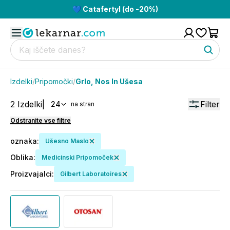
💙 Catafertyl (do -20%)
Izdelki
/
Pripomočki
/
Grlo, Nos In Ušesa
2
Izdelki
|
Filter
24
na stran
Odstranite vse filtre
oznaka
:
Ušesno Maslo
Oblika
:
Medicinski Pripomoček
Proizvajalci
:
Gilbert Laboratoires