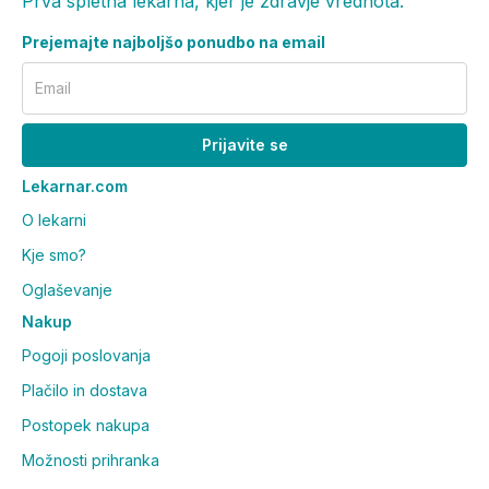
Prva spletna lekarna, kjer je zdravje vrednota.
Prejemajte najboljšo ponudbo na email
Email
Prijavite se
Lekarnar.com
O lekarni
Kje smo?
Oglaševanje
Nakup
Pogoji poslovanja
Plačilo in dostava
Postopek nakupa
Možnosti prihranka