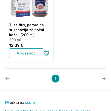
Tussiflux, peroralna
suspenzija za nočni
kašelj (200 ml)
200 ml
13,39 €
V košarico
1