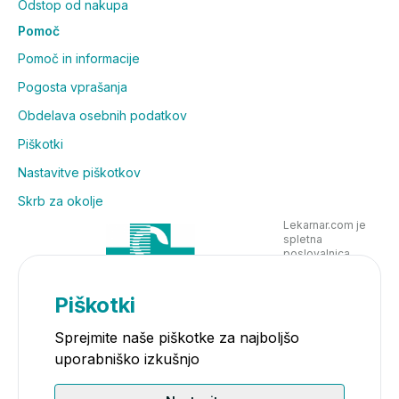
Odstop od nakupa
Pomoč
Pomoč in informacije
Pogosta vprašanja
Obdelava osebnih podatkov
Piškotki
Nastavitve piškotkov
Skrb za okolje
Lekarnar.com je
spletna
poslovalnica
Lekarne Nove
Poljane in posluje
v skladu z
Piškotki
zakonodajo
Sprejmite naše piškotke za najboljšo
uporabniško izkušnjo