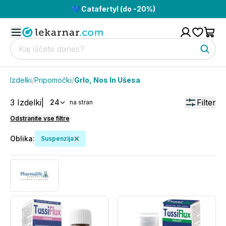
💙 Catafertyl (do -20%)
Izdelki
/
Pripomočki
/
Grlo, Nos In Ušesa
3
Izdelki
|
Filter
24
na stran
Odstranite vse filtre
Oblika
:
Suspenzija