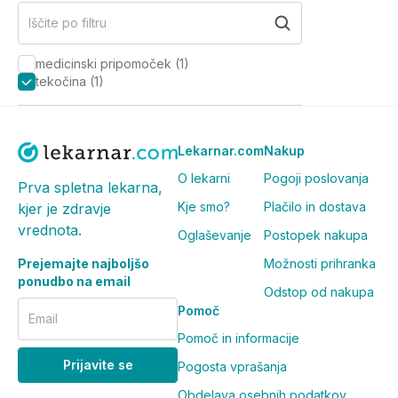
Iščite po filtru
medicinski pripomoček
(
1
)
tekočina
(
1
)
Lekarnar.com
Nakup
O lekarni
Pogoji poslovanja
Prva spletna lekarna,
Kje smo?
Plačilo in dostava
kjer je zdravje
vrednota.
Oglaševanje
Postopek nakupa
Prejemajte najboljšo
Možnosti prihranka
ponudbo na email
Odstop od nakupa
Pomoč
Email
Pomoč in informacije
Prijavite se
Pogosta vprašanja
Obdelava osebnih podatkov