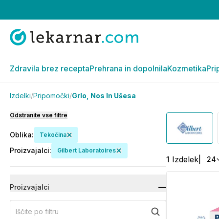
Zdravila brez recepta
Prehrana in dopolnila
Kozmetika
Pri
Izdelki
/
Pripomočki
/
Grlo, Nos In Ušesa
Odstranite vse filtre
Oblika
:
Tekočina
Proizvajalci
:
Gilbert Laboratoires
1
Izdelek
|
24
Proizvajalci
Iščite po filtru