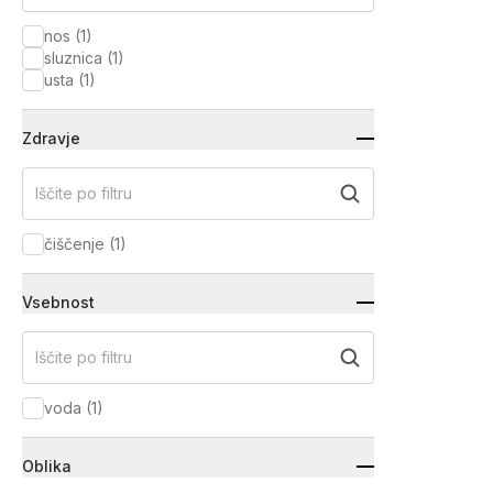
nos
(
1
)
sluznica
(
1
)
usta
(
1
)
Zdravje
Iščite po filtru
čiščenje
(
1
)
Vsebnost
Iščite po filtru
voda
(
1
)
Oblika