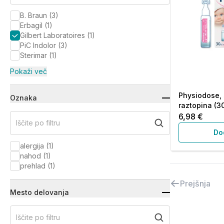
B. Braun
(
3
)
Erbagil
(
1
)
Gilbert Laboratoires
(
1
)
PiC Indolor
(
3
)
Sterimar
(
1
)
Pokaži več
Physiodose, s
Oznaka
raztopina (30
6,98 €
Iščite po filtru
Do
alergija
(
1
)
nahod
(
1
)
prehlad
(
1
)
Prejšnja
Mesto delovanja
Iščite po filtru