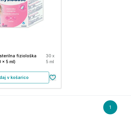
terilna fiziološka
30 x
 x 5 ml)
5 ml
daj v košarico
1