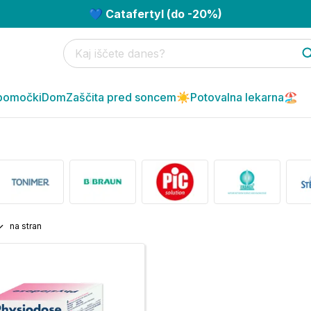
💙 Catafertyl (do -20%)
pomočki
Dom
Zaščita pred soncem☀️
Potovalna lekarna🏖️
na stran