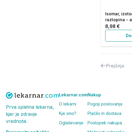
Isomar, izot
raztopina - 
8,98 €
Do
Prejšnja
Lekarnar.com
Nakup
O lekarni
Pogoji poslovanja
Prva spletna lekarna,
Kje smo?
Plačilo in dostava
kjer je zdravje
vrednota.
Oglaševanje
Postopek nakupa