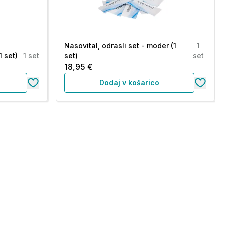
Nasovital, odrasli set - moder (1
1
1 set)
1 set
set)
set
18,95 €
Dodaj v košarico