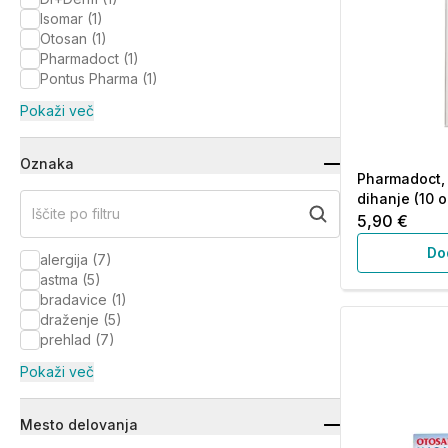
Isomar
(
1
)
Otosan
(
1
)
Pharmadoct
(
1
)
Pontus Pharma
(
1
)
Pokaži več
Oznaka
Pharmadoct, 
dihanje (10 o
Iščite po filtru
5,90 €
Do
alergija
(
7
)
astma
(
5
)
bradavice
(
1
)
draženje
(
5
)
prehlad
(
7
)
Pokaži več
Mesto delovanja