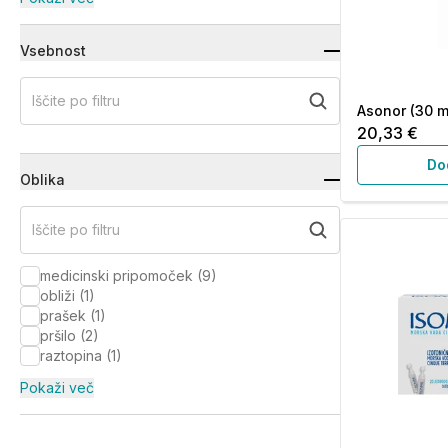
Vsebnost
Iščite po filtru
Asonor (30 m
20,33 €
Do
Oblika
Iščite po filtru
medicinski pripomoček
(
9
)
obliži
(
1
)
prašek
(
1
)
pršilo
(
2
)
raztopina
(
1
)
Pokaži več