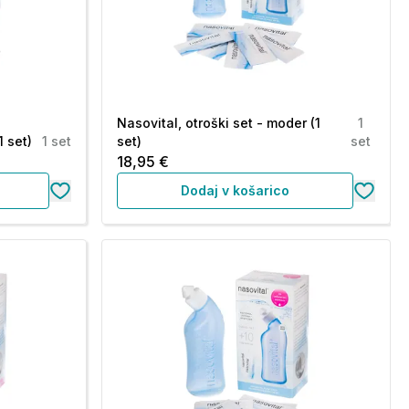
Nasovital, otroški set - moder (1
1
1 set)
1 set
set)
set
18,95 €
Dodaj v košarico