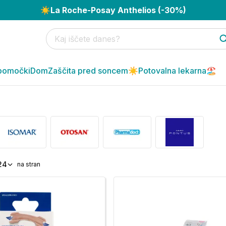
☀️
La Roche-Posay Anthelios (-30%)
pomočki
Dom
Zaščita pred soncem☀️
Potovalna lekarna🏖️
24
na stran