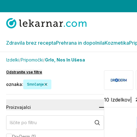
Zdravila brez recepta
Prehrana in dopolnila
Kozmetika
Pri
Izdelki
/
Pripomočki
/
Grlo, Nos In Ušesa
Odstranite vse filtre
oznaka
:
Smrčanje
10
Izdelkov
|
Proizvajalci
Iščite po filtru
Dr+Derm
(
1
)