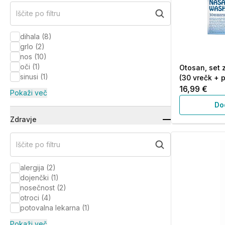
Iščite po filtru
dihala
(
8
)
grlo
(
2
)
nos
(
10
)
oči
(
1
)
Otosan, set 
sinusi
(
1
)
(30 vrečk + 
16,99 €
Pokaži več
Do
Zdravje
Iščite po filtru
alergija
(
2
)
dojenčki
(
1
)
nosečnost
(
2
)
otroci
(
4
)
potovalna lekarna
(
1
)
Pokaži več