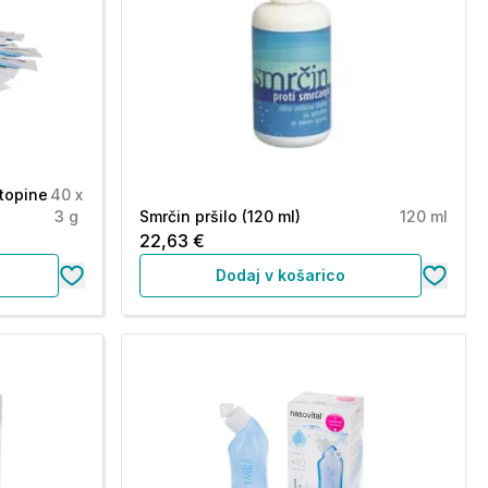
ztopine
40 x
3 g
Smrčin pršilo (120 ml)
120 ml
22,63 €
Dodaj v košarico