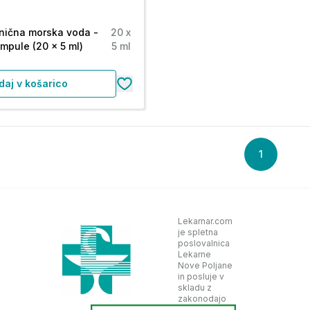
onična morska voda -
20 x
ampule (20 x 5 ml)
5 ml
daj v košarico
1
Lekarnar.com
je spletna
poslovalnica
Lekarne
Nove Poljane
in posluje v
skladu z
zakonodajo