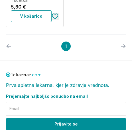
1 ščetka
5,60 €
V košarico
1
Prva spletna lekarna, kjer je zdravje vrednota.
Prejemajte najboljšo ponudbo na email
Email
Prijavite se