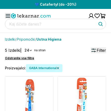
💙 Catafertyl (do -20%)
Izdelki
/
Pripomočki
/
Ustna Higiena
5
Izdelki
|
Filter
24
na stran
Odstranite vse filtre
Proizvajalci
:
GABA International