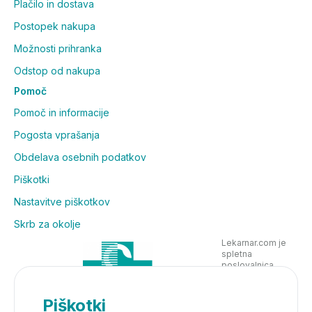
Plačilo in dostava
Postopek nakupa
Možnosti prihranka
Odstop od nakupa
Pomoč
Pomoč in informacije
Pogosta vprašanja
Obdelava osebnih podatkov
Piškotki
Nastavitve piškotkov
Skrb za okolje
Lekarnar.com je
spletna
poslovalnica
Lekarne Nove
Poljane in posluje
v skladu z
Piškotki
zakonodajo