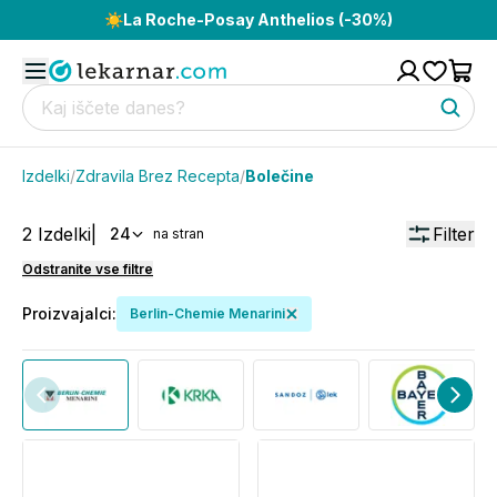
☀️
La Roche-Posay Anthelios (-30%)
Izdelki
/
Zdravila Brez Recepta
/
Bolečine
2
Izdelki
|
Filter
24
na stran
Odstranite vse filtre
Proizvajalci
:
Berlin-Chemie Menarini