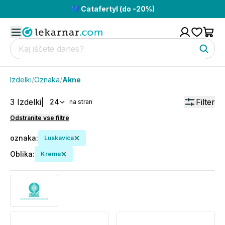
💙 Catafertyl (do -20%)
Izdelki
/
Oznaka
/
Akne
3
Izdelki
|
Filter
24
na stran
Odstranite vse filtre
oznaka
:
Luskavica
Oblika
:
Krema