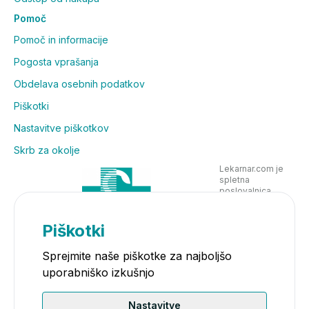
Pomoč
Pomoč in informacije
Pogosta vprašanja
Obdelava osebnih podatkov
Piškotki
Nastavitve piškotkov
Skrb za okolje
Lekarnar.com je
spletna
poslovalnica
Lekarne Nove
Poljane in posluje
v skladu z
Piškotki
zakonodajo
Sprejmite naše piškotke za najboljšo
uporabniško izkušnjo
Nastavitve