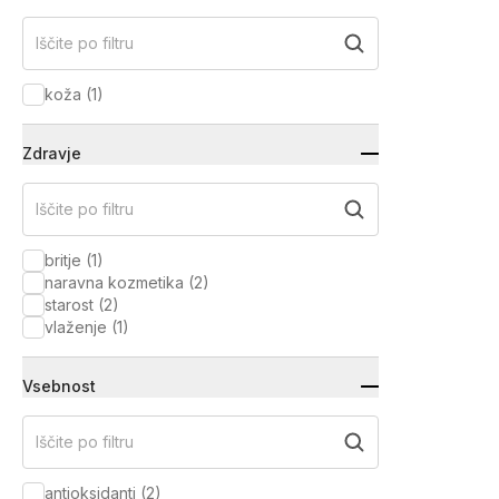
Iščite po filtru
koža
(
1
)
Zdravje
Iščite po filtru
britje
(
1
)
naravna kozmetika
(
2
)
starost
(
2
)
vlaženje
(
1
)
Vsebnost
Iščite po filtru
antioksidanti
(
2
)