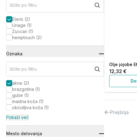
Iščite po filtru
Eteris
(
2
)
Uriage
(
1
)
Zuccari
(
1
)
hemptouch
(
2
)
Oznaka
Olje jojobe E
Iščite po filtru
12,32 €
Do
akne
(
2
)
brazgotina
(
1
)
gube
(
1
)
mastna koža
(
1
)
občutljiva koža
(
1
)
Prejšnja
Pokaži več
Mesto delovanja