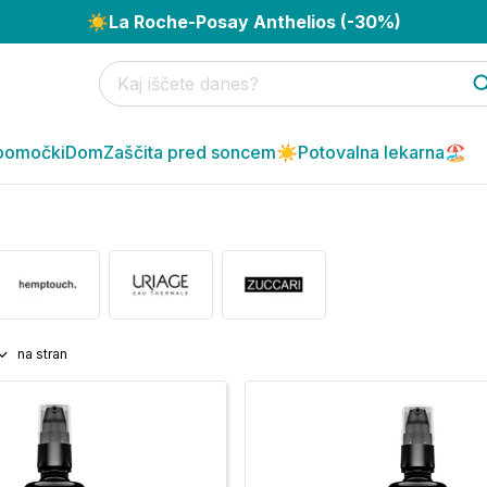
☀️
La Roche-Posay Anthelios (-30%)
pomočki
Dom
Zaščita pred soncem☀️
Potovalna lekarna🏖️
na stran