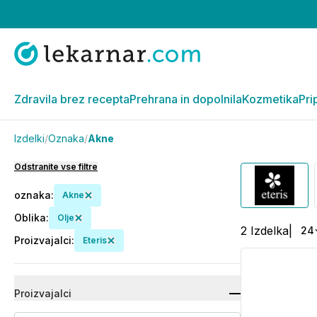
Zdravila brez recepta
Prehrana in dopolnila
Kozmetika
Pri
Izdelki
/
Oznaka
/
Akne
Odstranite vse filtre
oznaka
:
Akne
Oblika
:
Olje
2
Izdelka
|
24
Proizvajalci
:
Eteris
Proizvajalci