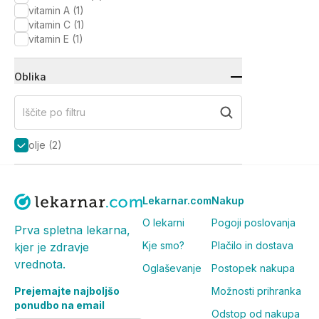
vitamin A
(
1
)
vitamin C
(
1
)
vitamin E
(
1
)
Oblika
Iščite po filtru
olje
(
2
)
Lekarnar.com
Nakup
O lekarni
Pogoji poslovanja
Prva spletna lekarna,
Kje smo?
Plačilo in dostava
kjer je zdravje
vrednota.
Oglaševanje
Postopek nakupa
Prejemajte najboljšo
Možnosti prihranka
ponudbo na email
Odstop od nakupa