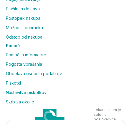
Plačilo in dostava
Postopek nakupa
Možnosti prihranka
Odstop od nakupa
Pomoč
Pomoč in informacije
Pogosta vprašanja
Obdelava osebnih podatkov
Piškotki
Nastavitve piškotkov
Skrb za okolje
Lekarnar.com je
spletna
poslovalnica
Lekarne Nove
Poljane in posluje