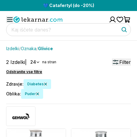
💙 Catafertyl (do -20%)
Izdelki
/
Oznaka
/
Glivice
2
Izdelki
|
Filter
24
na stran
Odstranite vse filtre
Zdravje
:
Diabetes
Oblika
:
Puder