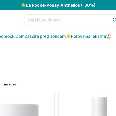
☀️
La Roche-Posay Anthelios (-30%)
pomočki
Dom
Zaščita pred soncem☀️
Potovalna lekarna🏖️
na stran