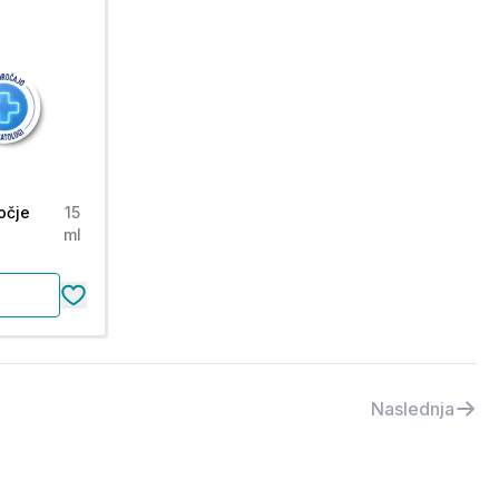
očje
15
ml
Naslednja