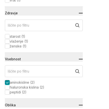
vrat
(
1
)
Zdravje
Iščite po filtru
starost
(
1
)
vlaženje
(
1
)
ženske
(
1
)
Vsebnost
Iščite po filtru
aminokisline
(
2
)
hialuronska kislina
(
2
)
peptidi
(
2
)
Oblika