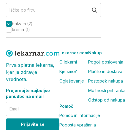
Iščite po filtru
balzam
(
2
)
krema
(
1
)
Lekarnar.com
Nakup
O lekarni
Pogoji poslovanja
Prva spletna lekarna,
Kje smo?
Plačilo in dostava
kjer je zdravje
vrednota.
Oglaševanje
Postopek nakupa
Prejemajte najboljšo
Možnosti prihranka
ponudbo na email
Odstop od nakupa
Pomoč
Email
Pomoč in informacije
Prijavite se
Pogosta vprašanja