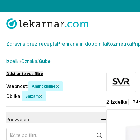
Zdravila brez recepta
Prehrana in dopolnila
Kozmetika
Pri
Izdelki
/
Oznaka
/
Gube
Odstranite vse filtre
Vsebnost
:
Aminokisline
Oblika
:
Balzam
2
Izdelka
|
24
Proizvajalci
Iščite po filtru