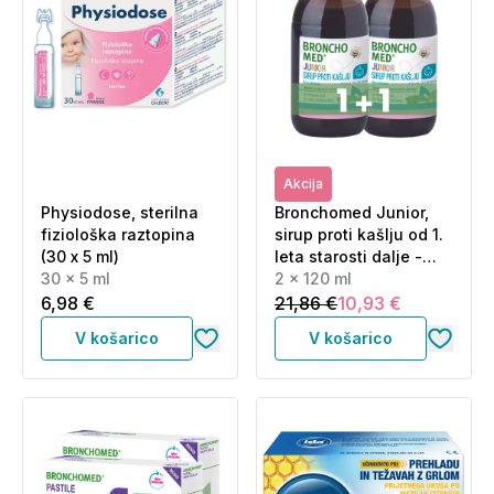
Akcija
Physiodose, sterilna
Bronchomed Junior,
fiziološka raztopina
sirup proti kašlju od 1.
(30 x 5 ml)
leta starosti dalje -
30 x 5 ml
paket (2 x 120 ml)
2 x 120 ml
6,98 €
21,86 €
10,93 €
V košarico
V košarico