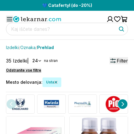
💙 Catafertyl (do -20%)
Izdelki
/
Oznaka
/
Prehlad
35
Izdelki
|
Filter
24
na stran
Odstranite vse filtre
Mesto delovanja
:
Usta