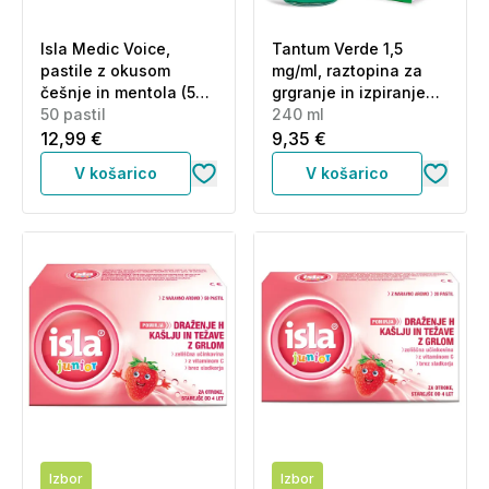
Isla Medic Voice,
Tantum Verde 1,5
pastile z okusom
mg/ml, raztopina za
češnje in mentola (50
grgranje in izpiranje
pastil)
50 pastil
ust (240 ml)
240 ml
12,99 €
9,35 €
V košarico
V košarico
Izbor
Izbor