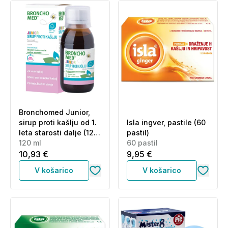
Bronchomed Junior,
sirup proti kašlju od 1.
Isla ingver, pastile (60
leta starosti dalje (120
pastil)
ml)
120 ml
60 pastil
10,93 €
9,95 €
V košarico
V košarico