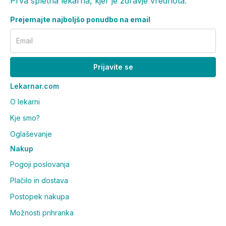
Prva spletna lekarna, kjer je zdravje vrednota.
Prejemajte najboljšo ponudbo na email
Email
Prijavite se
Lekarnar.com
O lekarni
Kje smo?
Oglaševanje
Nakup
Pogoji poslovanja
Plačilo in dostava
Postopek nakupa
Možnosti prihranka