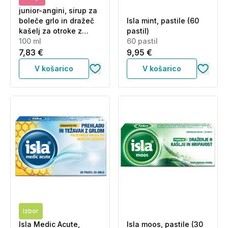
junior-angini, sirup za
boleče grlo in dražeč
Isla mint, pastile (60
kašelj za otroke z
pastil)
okusom češnje (100
100 ml
60 pastil
ml)
7,83 €
9,95 €
V košarico
V košarico
Izbor
Isla Medic Acute,
Isla moos, pastile (30