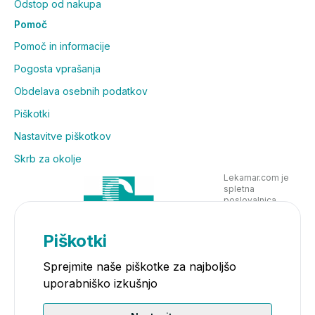
Odstop od nakupa
Pomoč
Pomoč in informacije
Pogosta vprašanja
Obdelava osebnih podatkov
Piškotki
Nastavitve piškotkov
Skrb za okolje
Lekarnar.com je
spletna
poslovalnica
Lekarne Nove
Poljane in posluje
v skladu z
Piškotki
zakonodajo
Sprejmite naše piškotke za najboljšo
uporabniško izkušnjo